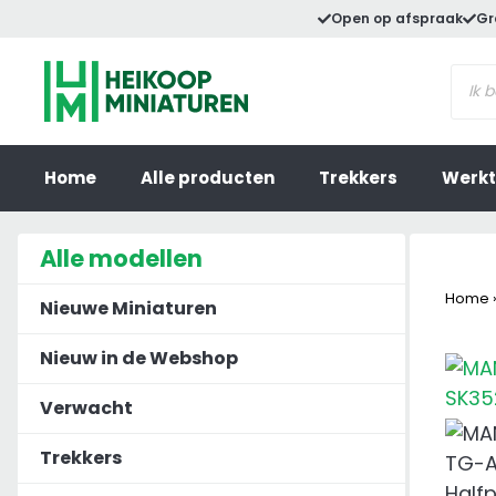
Ga
Open op afspraak
Gr
naar
Prod
de
zoek
inhoud
Home
Alle producten
Trekkers
Werkt
Alle modellen
Home
Nieuwe Miniaturen
Nieuw in de Webshop
Verwacht
Trekkers