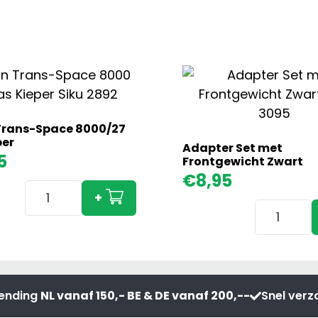
Trans-Space 8000/27
per
Adapter Set met
5
Frontgewicht Zwart
€
8,95
Joskin
+
Trans-
Adapter
Space
Set
8000/27
met
3as
Frontgewi
Kieper
Zwart
zending
NL vanaf 150,- BE & DE vanaf 200,--
Snel ver
aantal
aantal