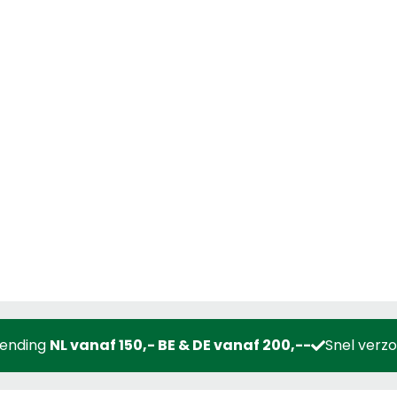
zending
NL vanaf 150,- BE & DE vanaf 200,--
Snel verz