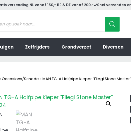
atis verzending NL vanaf 150,- BE & DE vanaf 200,-
Snel verzonden en
ucten
en
uigen
Zelfrijders
Grondverzet
Diversen
»
Occasions/Schade
»
MAN TG-A Halfpipe Kieper “Fliegl Stone Master