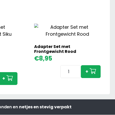
Adapter Set met
Frontgewicht Rood
€
8,95
Adapter
+
Set
+
met
Frontgewicht
cht
Rood
aantal
zonden en
netjes en stevig verpakt