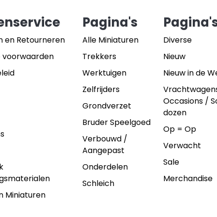
enservice
Pagina's
Pagina'
n en Retourneren
Alle Miniaturen
Diverse
 voorwaarden
Trekkers
Nieuw
leid
Werktuigen
Nieuw in de 
Zelfrijders
Vrachtwagen
Occasions / 
Grondverzet
dozen
Bruder Speelgoed
Op = Op
ns
Verbouwd /
Verwacht
Aangepast
Sale
k
Onderdelen
gsmaterialen
Merchandise
Schleich
n Miniaturen