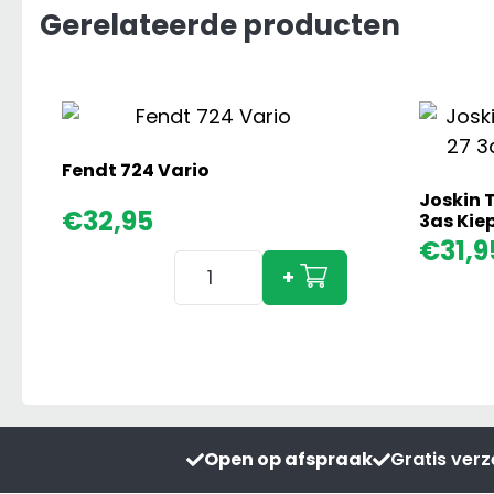
Gerelateerde producten
Fendt 724 Vario
Joskin 
€
32,95
3as Kie
€
31,9
Fendt
+
724
Vario
aantal
Open op afspraak
Gratis ver