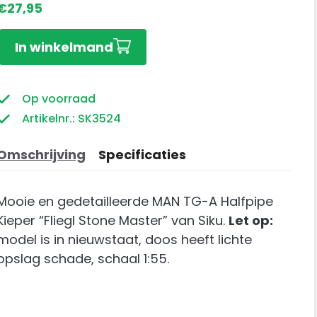
€
27,95
MAN
In winkelmand
TG-
A
Halfpipe
Op voorraad
Kieper
Artikelnr.: SK3524
"Fliegl
Stone
Omschrijving
Specificaties
Master"
aantal
Mooie en gedetailleerde MAN TG-A Halfpipe
Kieper “Fliegl Stone Master” van Siku.
Let op:
model is in nieuwstaat, doos heeft lichte
opslag schade, schaal 1:55.