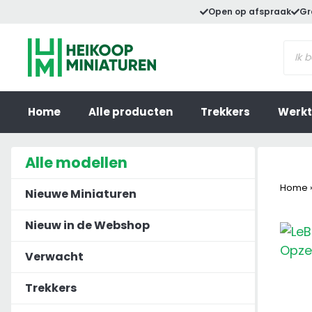
Ga
Open op afspraak
Gr
naar
Prod
de
zoek
inhoud
Home
Alle producten
Trekkers
Werkt
Alle modellen
Home
Nieuwe Miniaturen
Nieuw in de Webshop
Verwacht
Trekkers