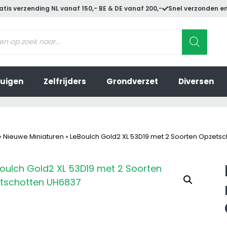
atis verzending NL vanaf 150,- BE & DE vanaf 200,-
Snel verzonden en
ucten
en
uigen
Zelfrijders
Grondverzet
Diversen
»
Nieuwe Miniaturen
»
LeBoulch Gold2 XL 53D19 met 2 Soorten Opzetsc