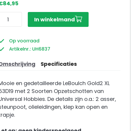
€
84,95
LeBoulch
In winkelmand
Gold2
XL
53D19
Op voorraad
met
Artikelnr.: UH6837
2
Soorten
Omschrijving
Specificaties
Opzetschotten
aantal
Mooie en gedetailleerde LeBoulch Gold2 XL
53D19 met 2 Soorten Opzetschotten van
Universal Hobbies. De details zijn o.a.: 2 asser,
steunpoot, olieleidingen, klep kan open en
trapje.
Let op: geen kinderspeelgoed