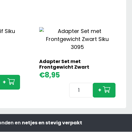
Adapter Set met
Frontgewicht Zwart
€
8,95
+
f
Adapter
+
Set
met
Frontgewicht
Zwart
zonden en
netjes en stevig verpakt
aantal