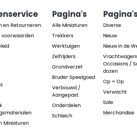
enservice
Pagina's
Pagina'
n en Retourneren
Alle Miniaturen
Diverse
 voorwaarden
Trekkers
Nieuw
leid
Werktuigen
Nieuw in de 
Zelfrijders
Vrachtwagen
Occasions / 
Grondverzet
dozen
Bruder Speelgoed
Op = Op
ns
Verbouwd /
Verwacht
Aangepast
Sale
k
Onderdelen
gsmaterialen
Merchandise
Schleich
n Miniaturen