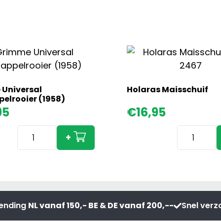
Universal
Holaras Maisschuif
elrooier (1958)
95
€
16,95
Grimme
Holaras
+
Universal
Maisschui
Aardappelrooier
aantal
(1958)
aantal
zending
NL vanaf 150,- BE & DE vanaf 200,--
Snel ver