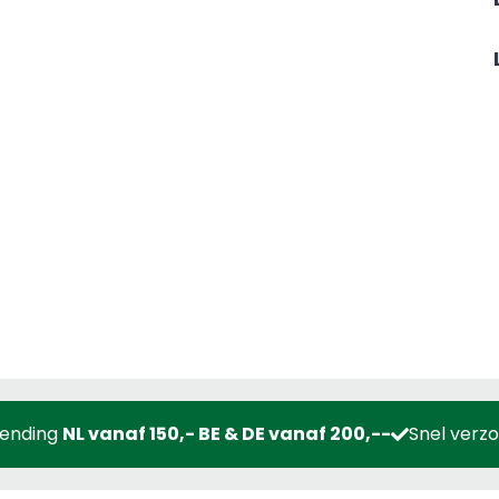
zending
NL vanaf 150,- BE & DE vanaf 200,--
Snel verz