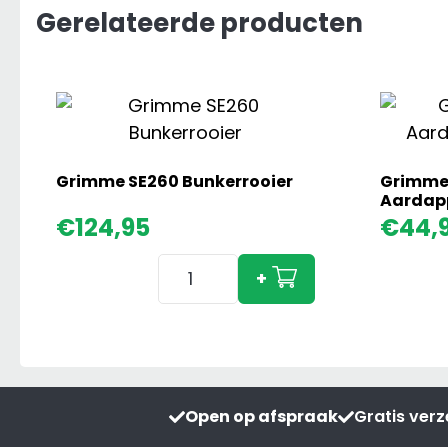
Gerelateerde producten
Grimme SE260 Bunkerrooier
Grimme 
Aardapp
€
124,95
€
44,
Grimme
+
SE260
Bunkerrooier
aantal
Open op afspraak
Gratis ver