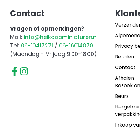
135
Contact
Klant
Uienrooier
Luxe
Verzende
Vragen of opmerkingen?
Gift
Algemene
Mail:
info@heikoopminiaturen.nl
Set
Tel:
06-10417271
/
06-16014070
Privacy be
aantal
(Maandag - Vrijdag 9.00-18.00)
Betalen
Contact
Afhalen
Bezoek o
Beurs
Hergebrui
verpakkin
Inkoop va