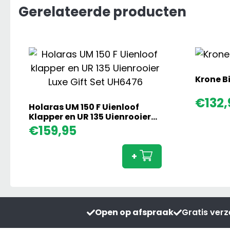
Gerelateerde producten
Krone B
€
132,
Holaras UM 150 F Uienloof
Klapper en UR 135 Uienrooier
Luxe Gift Set
Holaras
€
159,95
UM
150
+
F
Uienloof
Klapper
en
Open op afspraak
Gratis ver
UR