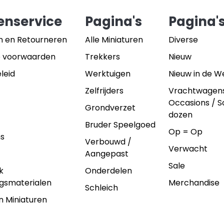
enservice
Pagina's
Pagina'
n en Retourneren
Alle Miniaturen
Diverse
 voorwaarden
Trekkers
Nieuw
leid
Werktuigen
Nieuw in de 
Zelfrijders
Vrachtwagen
Occasions / 
Grondverzet
dozen
Bruder Speelgoed
Op = Op
ns
Verbouwd /
Verwacht
Aangepast
Sale
k
Onderdelen
gsmaterialen
Merchandise
Schleich
n Miniaturen