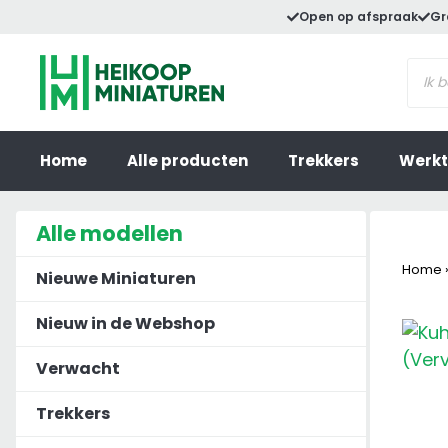
Ga
Open op afspraak
Gr
naar
Prod
de
zoek
inhoud
Home
Alle producten
Trekkers
Werkt
Alle modellen
Home
Nieuwe Miniaturen
Nieuw in de Webshop
Verwacht
Trekkers