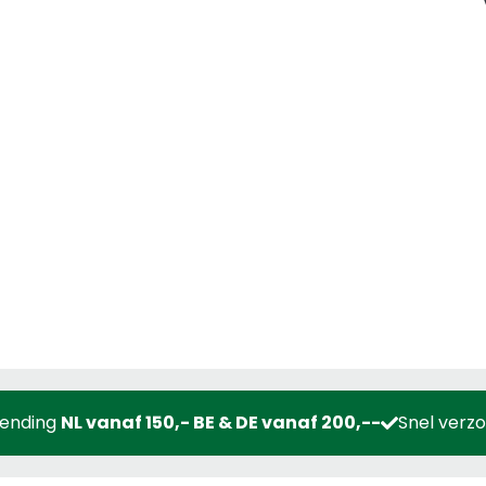
zending
NL vanaf 150,- BE & DE vanaf 200,--
Snel verz