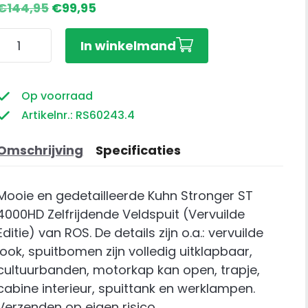
Oorspronkelijke
Huidige
€
144,95
€
99,95
prijs
prijs
Kuhn
was:
is:
In winkelmand
Stronger
€144,95.
€99,95.
ST
4000HD
Op voorraad
Zelfrijdende
Artikelnr.: RS60243.4
Veldspuit
(Vervuilde
Omschrijving
Specificaties
Editie)
aantal
Mooie en gedetailleerde Kuhn Stronger ST
4000HD Zelfrijdende Veldspuit (Vervuilde
Editie) van ROS. De details zijn o.a.: vervuilde
look, spuitbomen zijn volledig uitklapbaar,
cultuurbanden, motorkap kan open, trapje,
cabine interieur, spuittank en werklampen.
Verzenden op eigen risico.