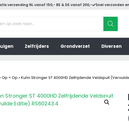
atis verzending NL vanaf 150,- BE & DE vanaf 200,-
Snel verzonden en
ucten
en
uigen
Zelfrijders
Grondverzet
Diversen
»
Op = Op
»
Kuhn Stronger ST 4000HD Zelfrijdende Veldspuit (Vervuilde