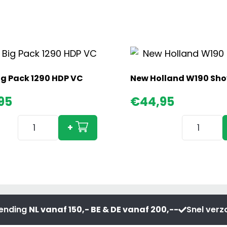
ig Pack 1290 HDP VC
New Holland W190 Sho
95
€
44,95
Krone
New
+
Big
Holland
Pack
W190
1290
Shovel
HDP
aantal
VC
aantal
zending
NL vanaf 150,- BE & DE vanaf 200,--
Snel ver