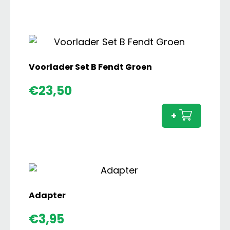
1290
ID
Grootpakpers
aantal
Voorlader Set B Fendt Groen
Voorl
€
23,50
Set
B
+
Fendt
Groen
aanta
Adapter
€
3,95