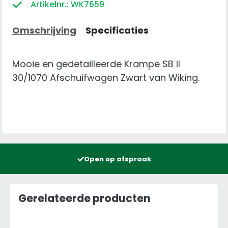
Afschuifwagen
Artikelnr.: WK7659
Zwart
aantal
Omschrijving
Specificaties
Mooie en gedetailleerde Krampe SB II
30/1070 Afschuifwagen Zwart van Wiking.
Open op afspraak
Gerelateerde producten