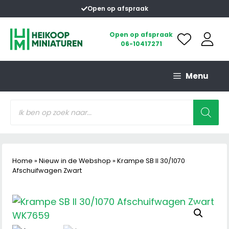
Ga
Open op afspraak
naar
de
Open op afspraak
06-10417271
inhoud
Menu
Producten
zoeken
Home
»
Nieuw in de Webshop
»
Krampe SB II 30/1070
Afschuifwagen Zwart