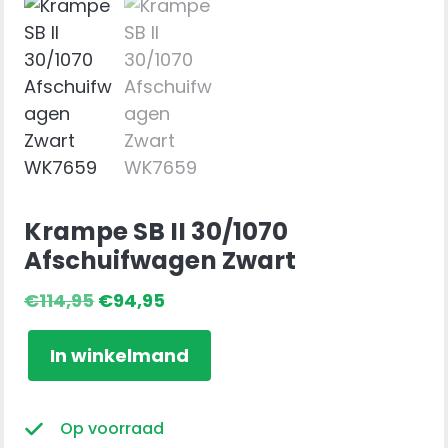
Krampe SB II 30/1070
Afschuifwagen Zwart
Oorspronkelijke
Huidige
€
114,95
€
94,95
prijs
prijs
Krampe
was:
is:
In winkelmand
SB
€114,95.
€94,95.
II
30/1070
Op voorraad