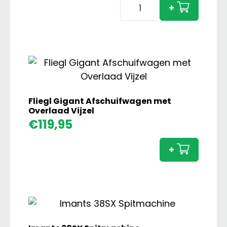
Grimme
+
SE260
Bunkerrooier
aantal
Fliegl Gigant Afschuifwagen met
Overlaad Vijzel
Fliegl
€
119,95
Gigan
Afsch
+
met
Overl
Vijzel
aanta