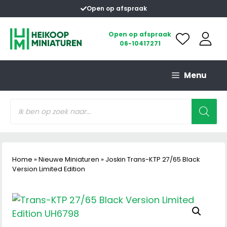
Ga
Open op afspraak
naar
de
Open op afspraak
06-10417271
inhoud
Menu
Producten
zoeken
Home
»
Nieuwe Miniaturen
»
Joskin Trans-KTP 27/65 Black
Version Limited Edition