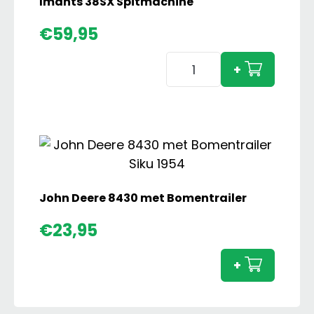
Imants 38SX Spitmachine
€
59,95
Imants
+
38SX
Spitmachine
aantal
John Deere 8430 met Bomentrailer
John
€
23,95
Deere
8430
+
met
Bomen