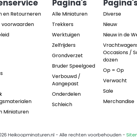
enservice
Pagina's
Pagina'
n en Retourneren
Alle Miniaturen
Diverse
 voorwaarden
Trekkers
Nieuw
leid
Werktuigen
Nieuw in de 
Zelfrijders
Vrachtwagen
Occasions / 
Grondverzet
dozen
Bruder Speelgoed
Op = Op
ns
Verbouwd /
Verwacht
Aangepast
Sale
k
Onderdelen
gsmaterialen
Merchandise
Schleich
n Miniaturen
026 Heikoopminaturen.nl - Alle rechten voorbehouden -
Sit