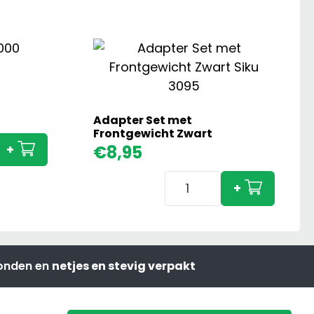
Claas
Adapter Set met
Xerion
Frontgewicht Zwart
5000
+
€
8,95
aantal
Adapter
+
Set
met
Frontgewicht
Zwart
zonden en
netjes en stevig verpakt
aantal