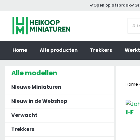
Ga
Open op afspraak
Gr
naar
Prod
de
zoek
inhoud
Home
Alle producten
Trekkers
Werkt
Alle modellen
Home
Nieuwe Miniaturen
Nieuw in de Webshop
Verwacht
Trekkers