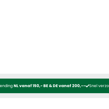
zending
NL vanaf 150,- BE & DE vanaf 200,--
Snel verz