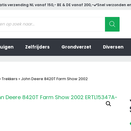
atis verzending NL vanaf 150,- BE & DE vanaf 200,-
Snel verzonden en
ucten
en
uigen
Zelfrijders
Grondverzet
Diversen
»
Trekkers
»
John Deere 8420T Farm Show 2002