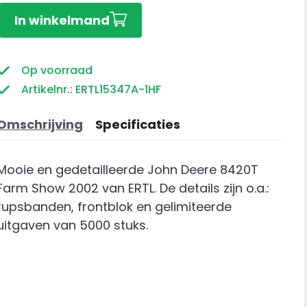
John
In winkelmand
Deere
8420T
Farm
Op voorraad
Show
Artikelnr.: ERTL15347A-1HF
2002
aantal
Omschrijving
Specificaties
Mooie en gedetailleerde John Deere 8420T
Farm Show 2002 van ERTL. De details zijn o.a.:
rupsbanden, frontblok en gelimiteerde
uitgaven van 5000 stuks.