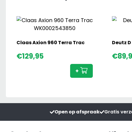
Claas Axion 960 Terra Trac
Claas
€
129,95
€
89,
Axion
960
+
Terra
Trac
aantal
Open op afspraak
Gratis ver