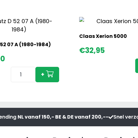
Claas Xerion 5000
Deutz D 52 07 A (1980-1984)
€
32,95
90
Deutz
+
D
52
07
A
(1980-
zending
NL vanaf 150,- BE & DE vanaf 200,--
Snel ver
1984)
aantal