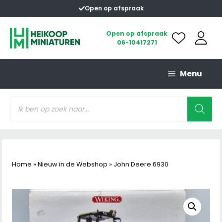
Ga
Open op afspraak
naar
de
Open op afspraak
06-10417271
inhoud
Menu
Producten
zoeken
Home
»
Nieuw in de Webshop
»
John Deere 6930