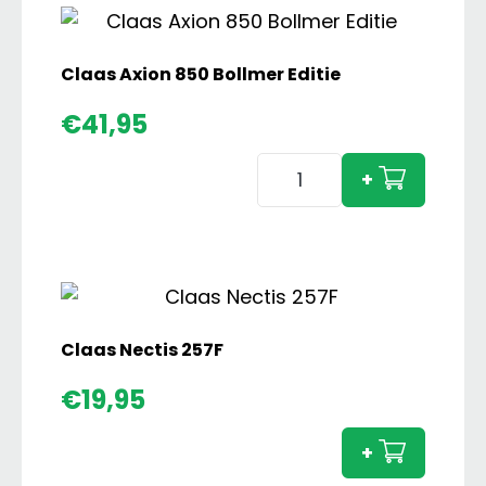
Farmer
2
Set
Claas Axion 850 Bollmer Editie
aantal
€
41,95
Claas
+
Axion
850
Bollmer
Editie
aantal
Claas Nectis 257F
Claas
€
19,95
Nectis
257F
+
aanta