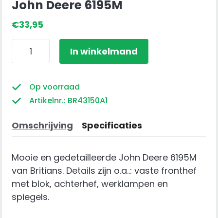
John Deere 6195M
€
33,95
John
In winkelmand
Deere
6195M
aantal
Op voorraad
Artikelnr.: BR43150A1
Omschrijving
Specificaties
Mooie en gedetailleerde John Deere 6195M
van Britians. Details zijn o.a..: vaste fronthef
met blok, achterhef, werklampen en
spiegels.