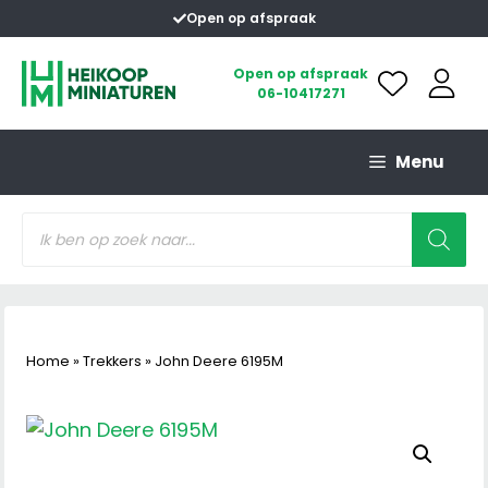
Ga
Open op afspraak
naar
de
Open op afspraak
06-10417271
inhoud
Menu
Producten
zoeken
Home
»
Trekkers
»
John Deere 6195M