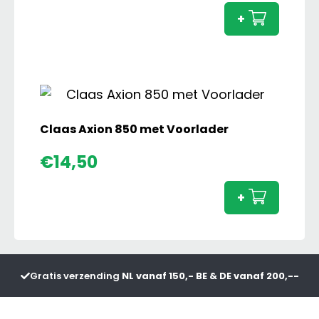
Maxx
+
150
aanta
Claas Axion 850 met Voorlader
Claas
€
14,50
Axion
850
+
met
Voorl
aanta
Gratis verzending
NL vanaf 150,- BE & DE vanaf 200,--