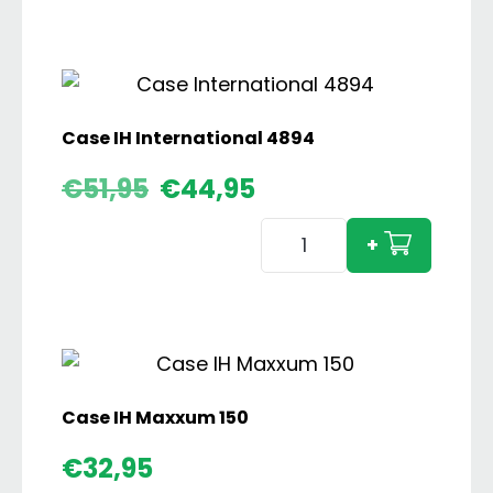
PRO
aanta
Case IH International 4894
Oorspronkelijke
Huidige
€
51,95
€
44,95
prijs
prijs
Case
was:
is:
+
€51,95.
€44,95.
IH
International
4894
aantal
Case IH Maxxum 150
Case
€
32,95
IH