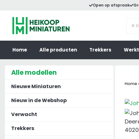
Ga
Open op afspraak
Gr
naar
Prod
de
zoek
inhoud
Home
Alle producten
Trekkers
Werkt
Alle modellen
Home
Nieuwe Miniaturen
Nieuw in de Webshop
Verwacht
Trekkers