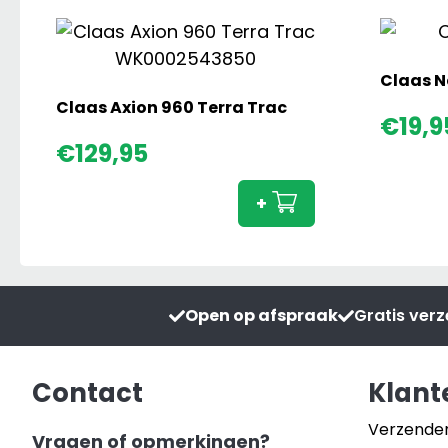
Claas N
Claas Axion 960 Terra Trac
€
19,9
Claas
€
129,95
Axion
960
+
Terra
Trac
aantal
Open op afspraak
Gratis ver
Contact
Klant
Verzende
Vragen of opmerkingen?