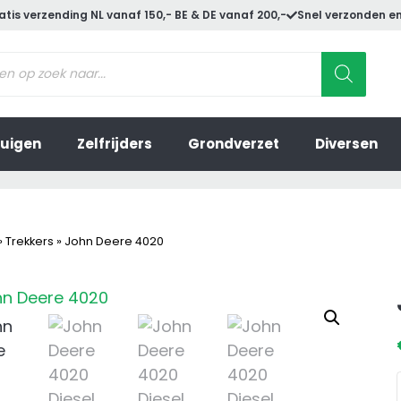
atis verzending NL vanaf 150,- BE & DE vanaf 200,-
Snel verzonden en
ucten
en
uigen
Zelfrijders
Grondverzet
Diversen
»
Trekkers
»
John Deere 4020