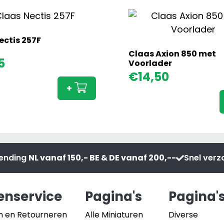
ectis 257F
Claas Axion 850 met
Claas
5
Voorlader
Nectis
€
14,50
257F
+
aantal
zending
NL vanaf 150,- BE & DE vanaf 200,--
Snel ver
enservice
Pagina's
Pagina'
n en Retourneren
Alle Miniaturen
Diverse