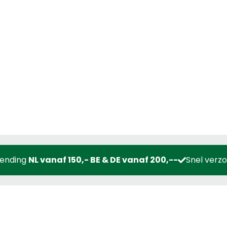
zending
NL vanaf 150,- BE & DE vanaf 200,--
Snel verz