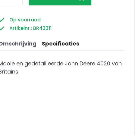
Deere
4020
aantal
Op voorraad
Artikelnr.: BR43311
Omschrijving
Specificaties
Mooie en gedetailleerde John Deere 4020 van
Britains.