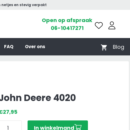
 netjes en stevig verpakt
Open op afspraak
06-10417271
Blog
FAQ
Over ons
John Deere 4020
€
27,95
John
In winkelmand