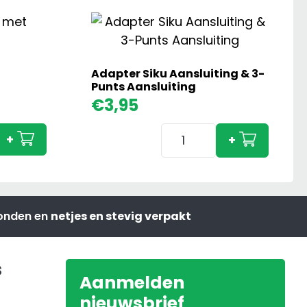
Adapter Siku Aansluiting & 3-
Punts Aansluiting
Claas
€
3,95
Axion
Adapter
850
+
+
Siku
met
Aansluiting
Voorlader
&
aantal
3-
zonden en
netjes en stevig verpakt
Punts
Aansluiting
aantal
s
Aanmelden
nieuwsbrief