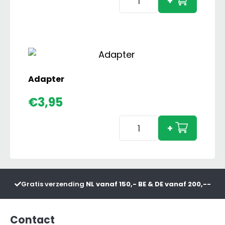
+
Axion
850
Bollmer
Editie
aantal
Adapter
€
3,95
Adapter
+
aantal
Gratis verzending
NL vanaf 150,- BE & DE vanaf 200,--
Contact