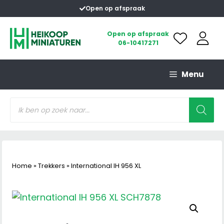
Ga
Open op afspraak
naar
de
Open op afspraak
06-10417271
inhoud
Menu
Producten
zoeken
Home
»
Trekkers
»
International IH 956 XL