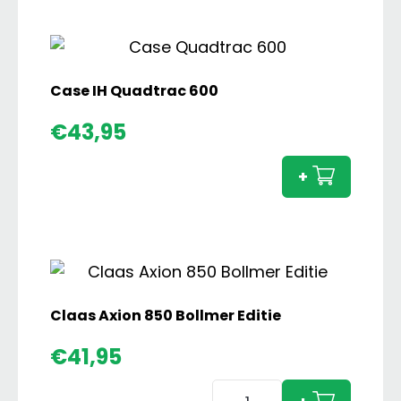
4wd
Hydra-
Shift
aantal
Case IH Quadtrac 600
Case
€
43,95
IH
Quadt
+
600
aanta
Claas Axion 850 Bollmer Editie
€
41,95
Claas