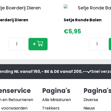
erderij Dieren
Setje Ronde Balen
5
€
5,95
Setje
Setje
+
Boerderij
Ronde
Dieren
Balen
aantal
aantal
zending
NL vanaf 150,- BE & DE vanaf 200,--
Snel ver
enservice
Pagina's
Pagina'
n en Retourneren
Alle Miniaturen
Diverse
 voorwaarden
Trekkers
Nieuw