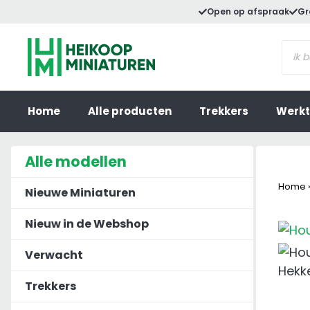
Ga
Open op afspraak
Gr
naar
Prod
de
zoek
inhoud
Home
Alle producten
Trekkers
Werkt
Alle modellen
Home
Nieuwe Miniaturen
Nieuw in de Webshop
Verwacht
Trekkers