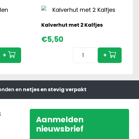
Kalverhut met 2 Kalfjes
€
5,50
Kalverhut
+
+
met
2
Kalfjes
aantal
zonden en
netjes en stevig verpakt
s
Aanmelden
nieuwsbrief