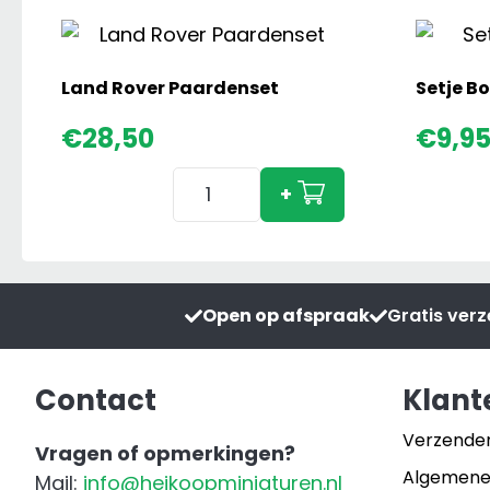
Land Rover Paardenset
Setje Bo
€
28,50
€
9,9
Land
+
Rover
Paardenset
aantal
Open op afspraak
Gratis ver
Contact
Klant
Verzende
Vragen of opmerkingen?
Algemene
Mail:
info@heikoopminiaturen.nl