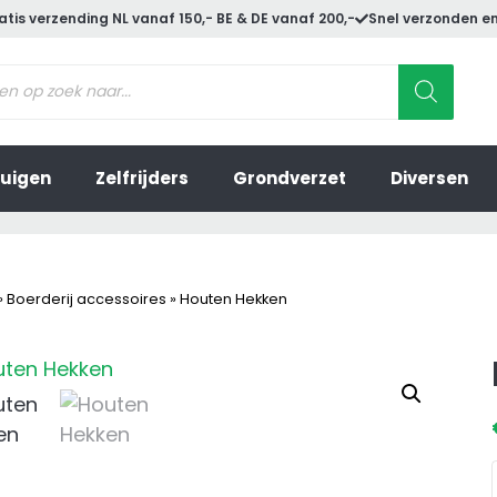
atis verzending NL vanaf 150,- BE & DE vanaf 200,-
Snel verzonden en
ucten
en
uigen
Zelfrijders
Grondverzet
Diversen
»
Boerderij accessoires
»
Houten Hekken