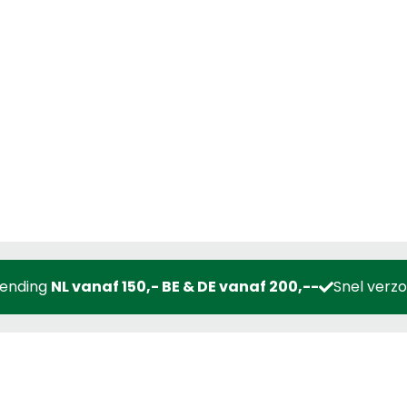
zending
NL vanaf 150,- BE & DE vanaf 200,--
Snel verz