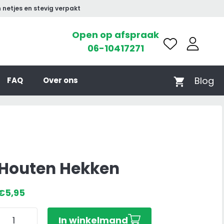
 netjes en stevig verpakt
Open op afspraak
06-10417271
Blog
FAQ
Over ons
Houten Hekken
€
5,95
Houten
In winkelmand