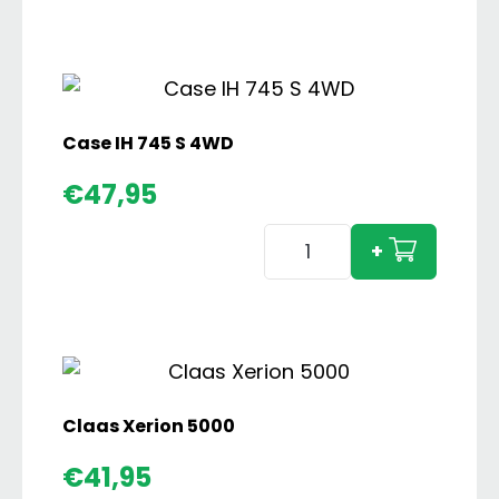
856
XL
met
Dubbellucht
ACA2020
Case IH 745 S 4WD
aantal
€
47,95
Case
+
IH
745
S
4WD
aantal
Claas Xerion 5000
€
41,95