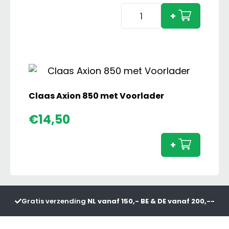
Claas
+
Xerion
5000
aantal
Claas Axion 850 met Voorlader
Claas
€
14,50
Axion
850
+
met
Voorl
aanta
Gratis verzending
NL vanaf 150,- BE & DE vanaf 200,--