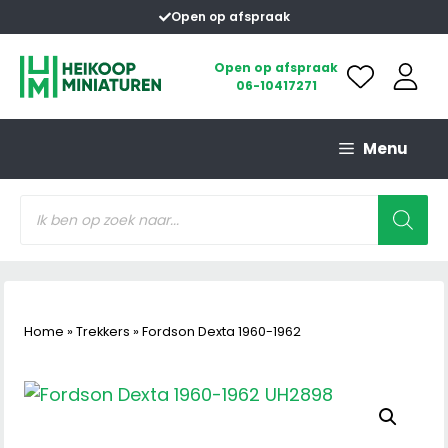
Ga
Open op afspraak
naar
de
Open op afspraak
06-10417271
inhoud
Menu
Producten
zoeken
Home
»
Trekkers
»
Fordson Dexta 1960-1962