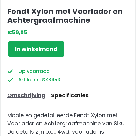
Fendt Xylon met Voorlader en
Achtergraafmachine
€
59,95
Fendt
In winkelmand
Xylon
met
Voorlader
Op voorraad
en
Artikelnr.: SK3953
Achtergraafmachine
aantal
Omschrijving
Specificaties
Mooie en gedetailleerde Fendt Xylon met
Voorlader en Achtergraafmachine van Siku.
De details zijn o.a.: 4wd, voorlader is