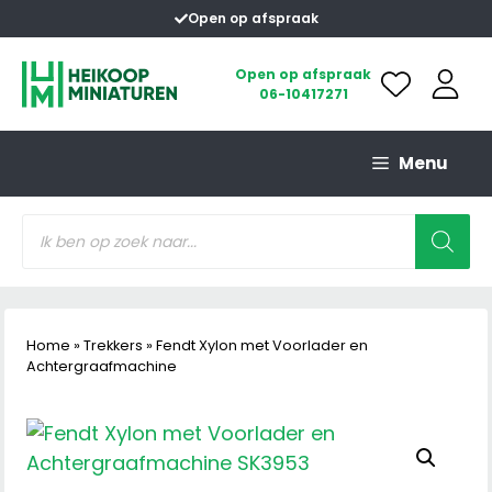
Ga
Open op afspraak
naar
de
Open op afspraak
06-10417271
inhoud
Menu
Producten
zoeken
Home
»
Trekkers
»
Fendt Xylon met Voorlader en
Achtergraafmachine