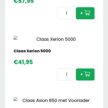
€
57,95
Case
+
IH
1494
4wd
Hydra-
Shift
aantal
Claas Xerion 5000
€
41,95
Claas
+
Xerion
5000
aantal