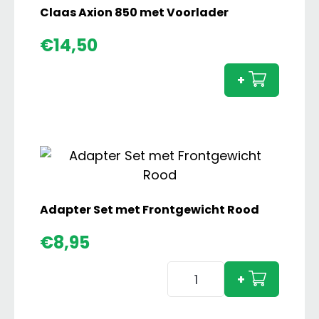
Claas Axion 850 met Voorlader
Claas
€
14,50
Axion
850
+
met
Voorl
aanta
Adapter Set met Frontgewicht Rood
€
8,95
Adapter
+
Set
met