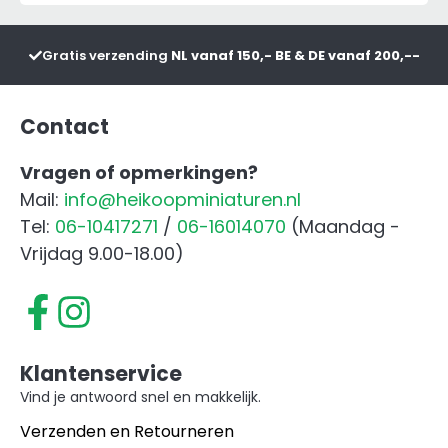
Frontgewicht
Rood
Gratis verzending
NL vanaf 150,- BE & DE vanaf 200,--
aantal
Contact
Vragen of opmerkingen?
Mail:
info@heikoopminiaturen.nl
Tel:
06-10417271
/
06-16014070
(Maandag -
Vrijdag 9.00-18.00)
Klantenservice
Vind je antwoord snel en makkelijk.
Verzenden en Retourneren