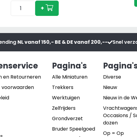
Deutz
+
D
52
07
A
zending
NL vanaf 150,- BE & DE vanaf 200,--
Snel ver
(1980-
1984)
aantal
enservice
Pagina's
Pagina'
n en Retourneren
Alle Miniaturen
Diverse
 voorwaarden
Trekkers
Nieuw
leid
Werktuigen
Nieuw in de 
Zelfrijders
Vrachtwagen
Occasions / 
Grondverzet
dozen
Bruder Speelgoed
Op = Op
ns