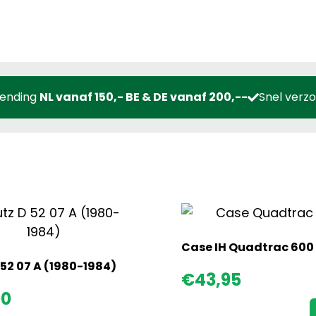
zending
NL vanaf 150,- BE & DE vanaf 200,--
Snel verz
Case IH Quadtrac 600
Deutz D 52 07 A (1980-1984)
€
43,95
90