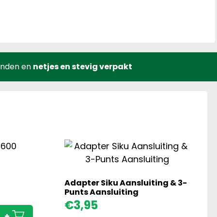
onden en
netjes en stevig verpakt
Adapter Siku Aansluiting & 3-
Case
Punts Aansluiting
IH
€
3,95
Quadtrac
+