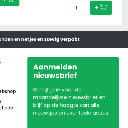
Adapter
600
+
Siku
aantal
Aansluiting
&
3-
zonden en
netjes en stevig verpakt
Punts
Aansluiting
aantal
s
Aanmelden
nieuwsbrief
Schrijf je in voor de
Webshop
maandelijkse nieuwsbrief en
s
blijf op de hoogte van alle
Schade
nieuwtjes en eventuele acties.