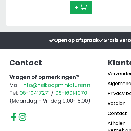
960
+
Terra
Trac
aantal
Open op afspraak
Gratis ver
Contact
Klant
Verzende
Vragen of opmerkingen?
Algemene
Mail:
info@heikoopminiaturen.nl
Tel:
06-10417271
/
06-16014070
Privacy be
(Maandag - Vrijdag 9.00-18.00)
Betalen
Contact
Afhalen
Bezoek o