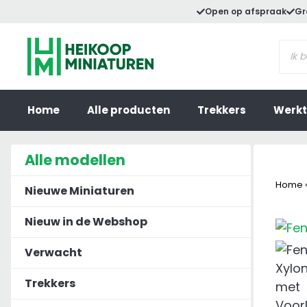
Ga
Open op afspraak
Gr
naar
Prod
de
zoek
inhoud
Home
Alle producten
Trekkers
Werkt
Alle modellen
Home
Nieuwe Miniaturen
Nieuw in de Webshop
Verwacht
Trekkers