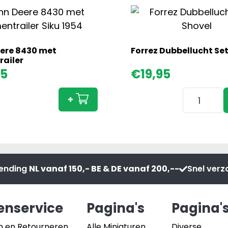
ere 8430 met
Forrez Dubbellucht Set
ailer
John
95
€
19,95
Deere
Forrez
8430
+
Dubbelluc
met
Set
Bomentrailer
Shovel
e
aantal
aantal
zending
NL vanaf 150,- BE & DE vanaf 200,--
Snel ver
enservice
Pagina's
Pagina'
n en Retourneren
Alle Miniaturen
Diverse