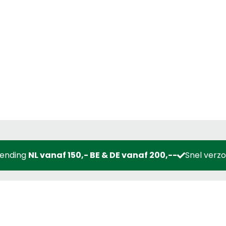
zending
NL vanaf 150,- BE & DE vanaf 200,--
Snel verz