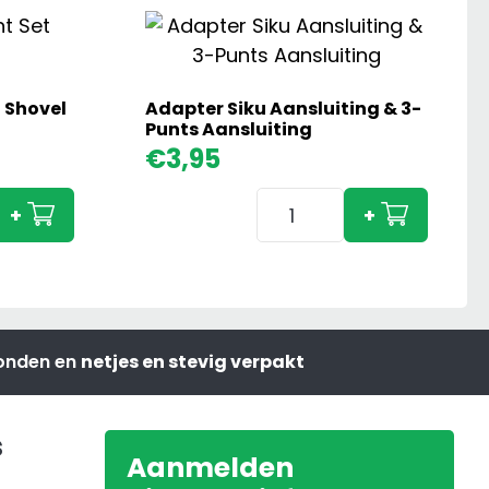
 Shovel
Adapter Siku Aansluiting & 3-
Punts Aansluiting
€
3,95
Adapter
+
+
ht
Siku
Aansluiting
&
3-
Punts
zonden en
netjes en stevig verpakt
Aansluiting
aantal
s
Aanmelden