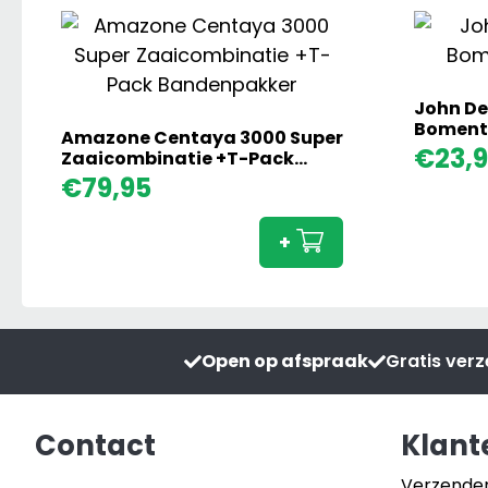
John De
Bomentr
Amazone Centaya 3000 Super
€
23,
Zaaicombinatie +T-Pack
Bandenpakker
Amazone
€
79,95
Centaya
3000
+
Super
Zaaicombinati
+T-
Pack
Open op afspraak
Gratis ver
Bandenpakker
aantal
Contact
Klant
Verzende