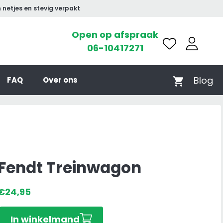
 netjes en stevig verpakt
Open op afspraak
06-10417271
Blog
FAQ
Over ons
Fendt Treinwagon
€
24,95
Fendt
In winkelmand