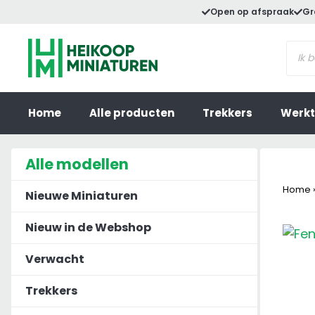
Ga
Open op afspraak
Gr
naar
Prod
de
zoek
inhoud
Home
Alle producten
Trekkers
Werkt
Alle modellen
Home
Nieuwe Miniaturen
Nieuw in de Webshop
Verwacht
Trekkers