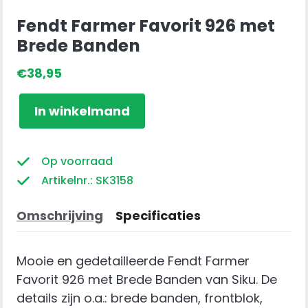
Fendt Farmer Favorit 926 met
Brede Banden
€
38,95
Fendt
In winkelmand
Farmer
Favorit
926
Op voorraad
met
Artikelnr.: SK3158
Brede
Banden
Omschrijving
Specificaties
aantal
Mooie en gedetailleerde Fendt Farmer
Favorit 926 met Brede Banden van Siku. De
details zijn o.a.: brede banden, frontblok,