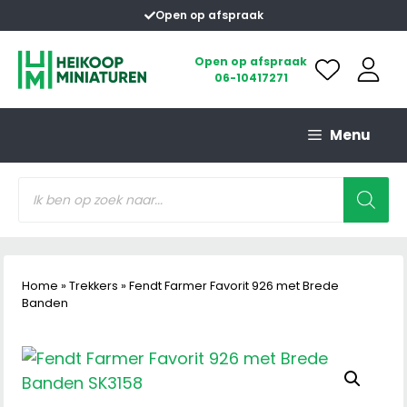
Ga
Open op afspraak
naar
de
Open op afspraak
06-10417271
inhoud
Menu
Producten
zoeken
Home
»
Trekkers
»
Fendt Farmer Favorit 926 met Brede
Banden