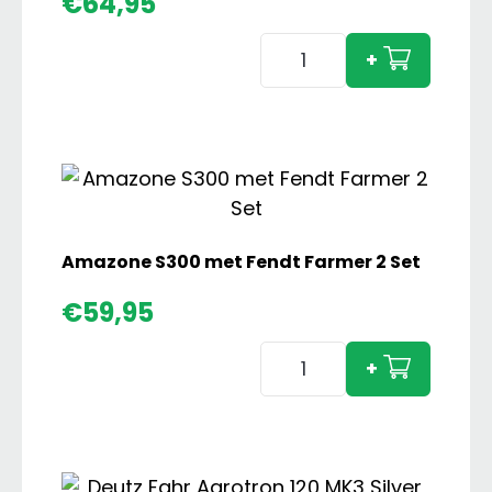
€
64,95
Case
+
IH
856
XL
met
Dubbellucht
ACA2020
aantal
Amazone S300 met Fendt Farmer 2 Set
€
59,95
Amazone
+
S300
met
Fendt
Farmer