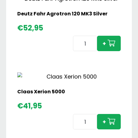
2
Set
Deutz Fahr Agrotron 120 MK3 Silver
aantal
€
52,95
Deutz
+
Fahr
Agrotron
120
MK3
Silver
aantal
Claas Xerion 5000
€
41,95
Claas
+
Xerion
5000