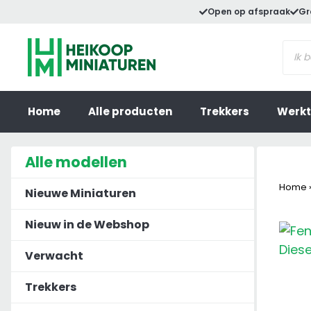
Ga
Open op afspraak
Gr
naar
Prod
de
zoek
inhoud
Home
Alle producten
Trekkers
Werkt
Alle modellen
Home
Nieuwe Miniaturen
Nieuw in de Webshop
Verwacht
Trekkers