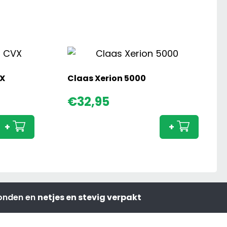
X
Claas Xerion 5000
Case
Claas
€
32,95
IH
Xerion
Optum
5000
+
+
300
aanta
CVX
aantal
zonden en
netjes en stevig verpakt