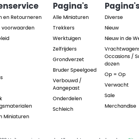
enservice
Pagina's
Pagina'
n en Retourneren
Alle Miniaturen
Diverse
 voorwaarden
Trekkers
Nieuw
leid
Werktuigen
Nieuw in de 
Zelfrijders
Vrachtwagen
Occasions / 
Grondverzet
dozen
Bruder Speelgoed
Op = Op
ns
Verbouwd /
Verwacht
Aangepast
Sale
k
Onderdelen
gsmaterialen
Merchandise
Schleich
n Miniaturen