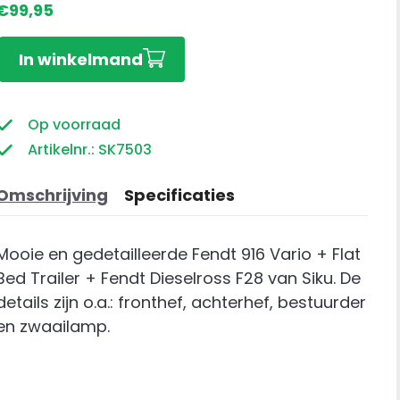
€
99,95
Fendt
In winkelmand
916
Vario
+
Op voorraad
Flat
Artikelnr.: SK7503
Bed
Trailer
Omschrijving
Specificaties
+
Fendt
Mooie en gedetailleerde Fendt 916 Vario + Flat
Dieselross
Bed Trailer + Fendt Dieselross F28 van Siku. De
F28
details zijn o.a.: fronthef, achterhef, bestuurder
aantal
en zwaailamp.