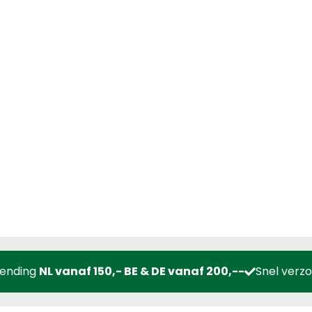
zending
NL vanaf 150,- BE & DE vanaf 200,--
Snel verz