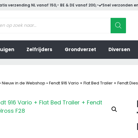
atis verzending NL vanaf 150,- BE & DE vanaf 200,-
Snel verzonden en
ucten
en
uigen
Zelfrijders
Grondverzet
Diversen
»
Nieuw in de Webshop
»
Fendt 916 Vario + Flat Bed Trailer + Fendt Die