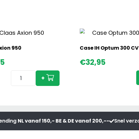
xion 950
Case IH Optum 300 CV
95
€
32,95
Claas
+
Axion
950
aantal
zending
NL vanaf 150,- BE & DE vanaf 200,--
Snel ver