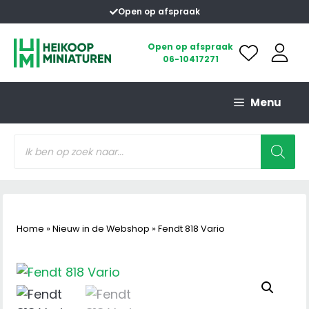
Ga
Open op afspraak
naar
de
Open op afspraak
06-10417271
inhoud
Menu
Producten
zoeken
Home
»
Nieuw in de Webshop
»
Fendt 818 Vario