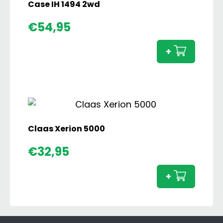
aantal
Case IH 1494 2wd
Case
€
54,95
IH
1494
+
2wd
aanta
Claas Xerion 5000
Claas
€
32,95
Xerion
5000
+
aanta