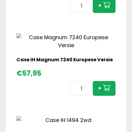
Amazone
+
S300
met
Fendt
Farmer
2
Set
aantal
Case IH Magnum 7240 Europese Versie
€
57,95
Case
+
IH
Magnum
7240
Europese
Versie