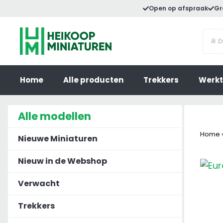
Ga
Open op afspraak
Gr
naar
Prod
de
zoek
inhoud
Home
Alle producten
Trekkers
Werkt
Alle modellen
Home
Nieuwe Miniaturen
Nieuw in de Webshop
Verwacht
Trekkers