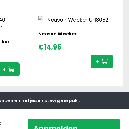
Neuson Wacker
iker
Neuso
€
14,95
Manitou
Wacke
MLT840
aanta
+
Verreiker
+
aantal
zonden en
netjes en stevig verpakt
s
Aanmelden