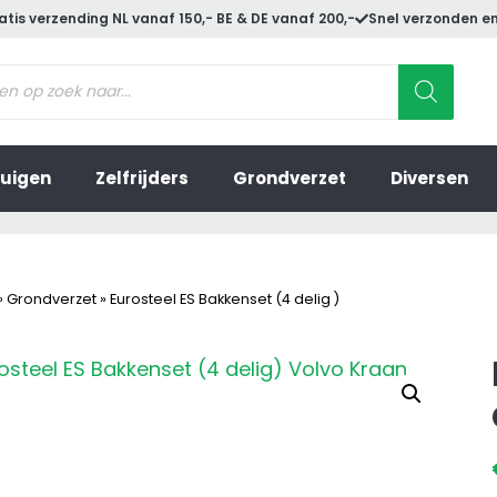
atis verzending NL vanaf 150,- BE & DE vanaf 200,-
Snel verzonden en
ucten
en
uigen
Zelfrijders
Grondverzet
Diversen
»
Grondverzet
»
Eurosteel ES Bakkenset (4 delig )