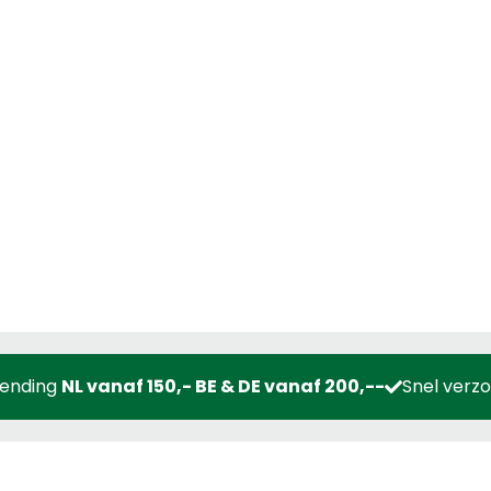
zending
NL vanaf 150,- BE & DE vanaf 200,--
Snel verz