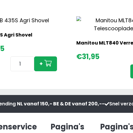
S Agri Shovel
Manitou MLT840 Verre
95
€
31,95
JCB
+
435S
Agri
Shovel
aantal
zending
NL vanaf 150,- BE & DE vanaf 200,--
Snel ver
enservice
Pagina's
Pagina'