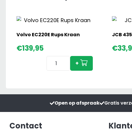
Volvo EC220E Rups Kraan
JCB 435
€
139,95
€
33,
Volvo
+
EC220E
Rups
Kraan
aantal
Open op afspraak
Gratis ver
Contact
Klant