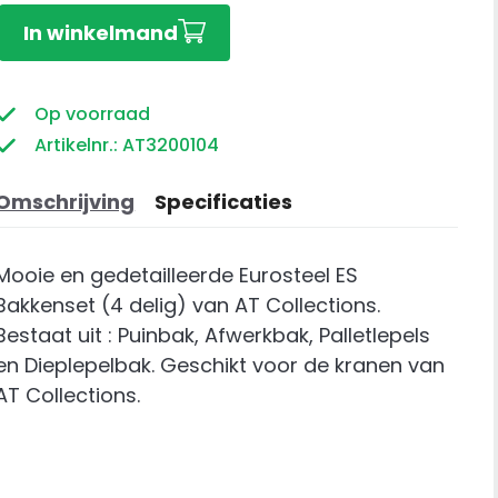
Eurosteel
In winkelmand
ES
Bakkenset
(4
Op voorraad
delig
Artikelnr.: AT3200104
)
aantal
Omschrijving
Specificaties
Mooie en gedetailleerde Eurosteel ES
Bakkenset (4 delig) van AT Collections.
Bestaat uit : Puinbak, Afwerkbak, Palletlepels
en Dieplepelbak. Geschikt voor de kranen van
AT Collections.