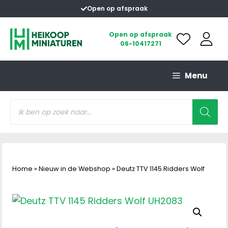
Ga
Open op afspraak
naar
de
Open op afspraak
06-10417271
inhoud
Menu
Producten
zoeken
Home
»
Nieuw in de Webshop
»
Deutz TTV 1145 Ridders Wolf