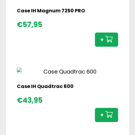
Versie
aantal
Case IH Magnum 7250 PRO
Case
€
57,95
IH
Magn
+
7250
PRO
aanta
Case IH Quadtrac 600
Case
€
43,95
IH
Quadt
+
600
aanta