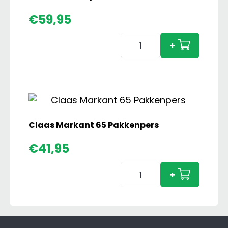
€
59,95
Imants
+
38SX
Spitmachine
aantal
Claas Markant 65 Pakkenpers
€
41,95
Claas
+
Markant
65
Pakkenpers
aantal