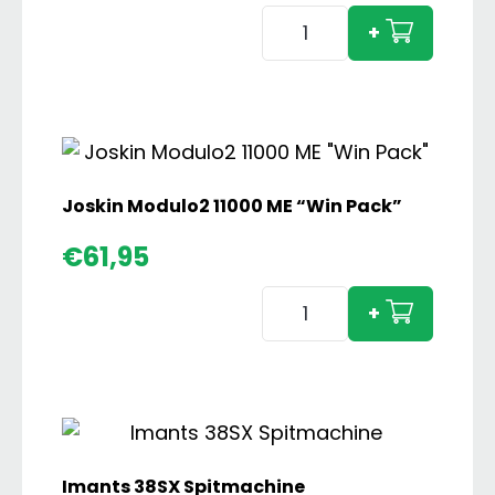
Grimme
+
SE260
Bunkerrooier
aantal
Joskin Modulo2 11000 ME “Win Pack”
€
61,95
Joskin
+
Modulo2
11000
ME
"Win
Pack"
aantal
Imants 38SX Spitmachine