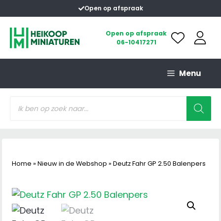
Ga
Open op afspraak
naar
de
Open op afspraak
06-10417271
inhoud
Menu
Producten
zoeken
Home
»
Nieuw in de Webshop
»
Deutz Fahr GP 2.50 Balenpers