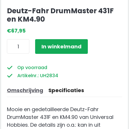
Deutz-Fahr DrumMaster 431F
en KM4.90
€
67,95
Deutz-
In winkelmand
Fahr
DrumMaster
431F
Op voorraad
en
Artikelnr.: UH2834
KM4.90
aantal
Omschrijving
Specificaties
Mooie en gedetailleerde Deutz-Fahr
DrumMaster 431F en KM4.90 van Universal
Hobbies. De details zijn o.a.: kan in uit