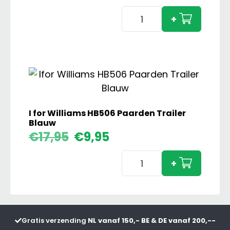
Imants
+
38SX
Spitmachine
aantal
I for Williams HB506 Paarden Trailer
Blauw
Oorspronkelijke
Huidige
€
17,95
€
9,95
prijs
prijs
I
was:
is:
+
€17,95.
€9,95.
for
Williams
HB506
Paarden
Gratis verzending
NL vanaf 150,- BE & DE vanaf 200,--
Trailer