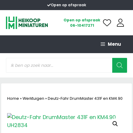
Ga
Open op afspraak
naar
de
Open op afspraak
06-10417271
inhoud
Menu
Producten
zoeken
Home
»
Werktuigen
»
Deutz-Fahr DrumMaster 431F en KM4.90