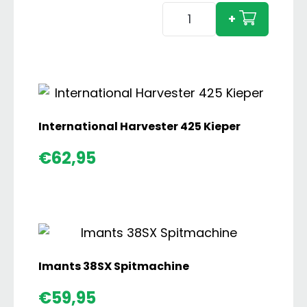
Grimme
+
SE260
Bunkerrooier
aantal
International Harvester 425 Kieper
€
62,95
Imants 38SX Spitmachine
€
59,95