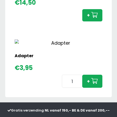
Claas
€
14,50
Axion
850
+
met
Voorl
aanta
Adapter
€
3,95
Adapter
+
aantal
Gratis verzending
NL vanaf 150,- BE & DE vanaf 200,--