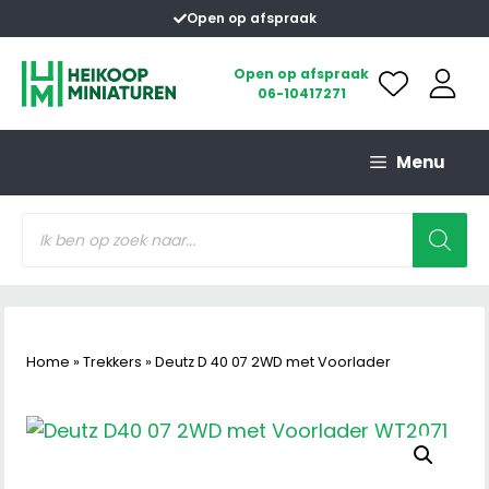
Ga
Open op afspraak
naar
de
Open op afspraak
06-10417271
inhoud
Menu
Producten
zoeken
Home
»
Trekkers
»
Deutz D 40 07 2WD met Voorlader