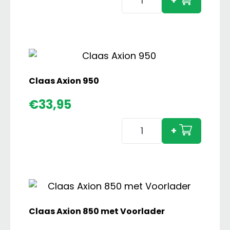
+
IH
1494
4wd
Hydra-
Shift
aantal
Claas Axion 950
€
33,95
Claas
+
Axion
950
aantal
Claas Axion 850 met Voorlader