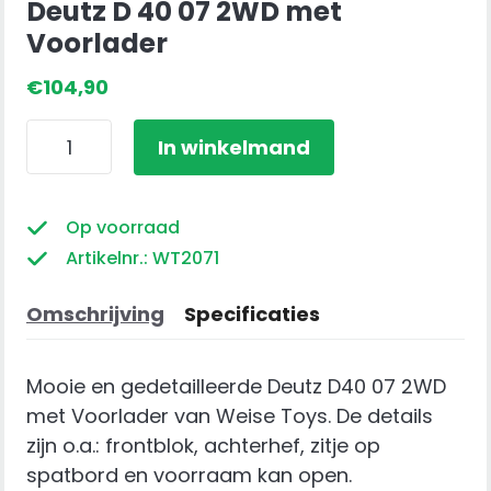
Deutz D 40 07 2WD met
Voorlader
€
104,90
Deutz
In winkelmand
D
40
07
Op voorraad
2WD
Artikelnr.: WT2071
met
Voorlader
Omschrijving
Specificaties
aantal
Mooie en gedetailleerde Deutz D40 07 2WD
met Voorlader van Weise Toys. De details
zijn o.a.: frontblok, achterhef, zitje op
spatbord en voorraam kan open.