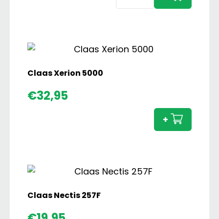
€51,95.
€44,95.
IH
International
4894
aantal
Claas Xerion 5000
Claas
€
32,95
Xerion
5000
+
aanta
Claas Nectis 257F
Claas
€
19,95