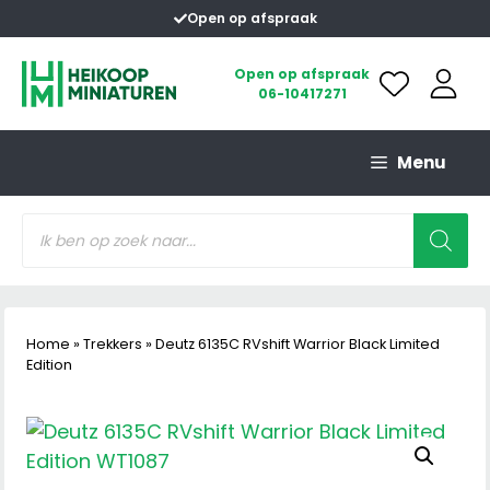
Ga
Open op afspraak
naar
de
Open op afspraak
06-10417271
inhoud
Menu
Producten
zoeken
Home
»
Trekkers
»
Deutz 6135C RVshift Warrior Black Limited
Edition