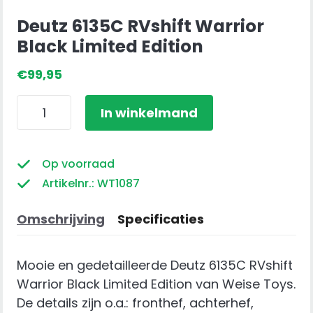
Deutz 6135C RVshift Warrior
Black Limited Edition
€
99,95
Deutz
In winkelmand
6135C
RVshift
Warrior
Op voorraad
Black
Artikelnr.: WT1087
Limited
Edition
Omschrijving
Specificaties
aantal
Mooie en gedetailleerde Deutz 6135C RVshift
Warrior Black Limited Edition van Weise Toys.
De details zijn o.a.: fronthef, achterhef,