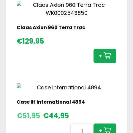
Claas Axion 960 Terra Trac
Claas
€
129,95
Axion
960
+
Terra
Trac
aanta
Case IH International 4894
Oorspronkelijke
Huidige
€
51,95
€
44,95
prijs
prijs
Case
was:
is:
+