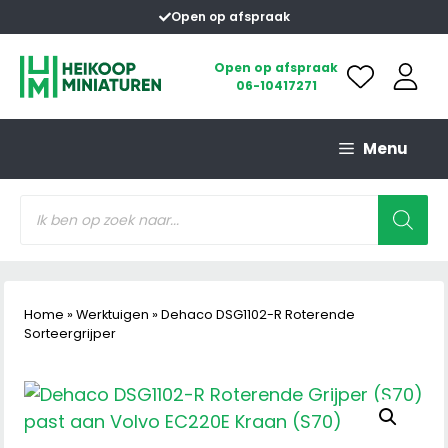
Ga
Open op afspraak
naar
de
Open op afspraak
06-10417271
inhoud
Menu
Producten
zoeken
Home
»
Werktuigen
»
Dehaco DSG1102-R Roterende
Sorteergrijper