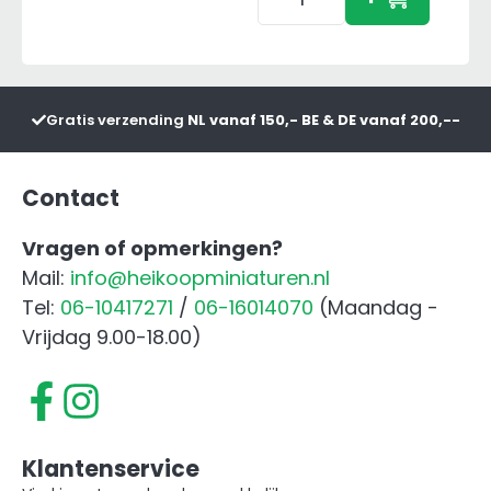
Set
met
Frontgewicht
Rood
Gratis verzending
NL vanaf 150,- BE & DE vanaf 200,--
aantal
Contact
Vragen of opmerkingen?
Mail:
info@heikoopminiaturen.nl
Tel:
06-10417271
/
06-16014070
(Maandag -
Vrijdag 9.00-18.00)
Klantenservice