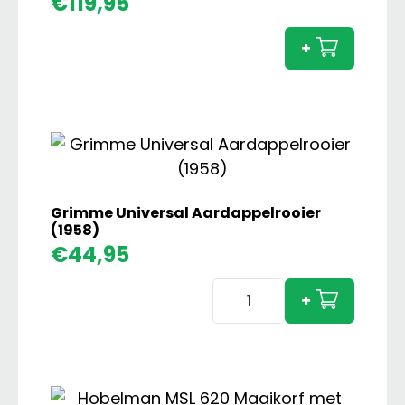
€
119,95
Gigan
Afsch
+
met
Overl
Vijzel
aanta
Grimme Universal Aardappelrooier
(1958)
€
44,95
Grimme
+
Universal
Aardappelrooier
(1958)
aantal