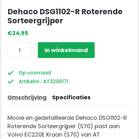
Dehaco DSG1102-R Roterende
Sorteergrijper
€
24,95
Dehaco
In winkelmand
DSG1102-
R
Roterende
Op voorraad
Sorteergrijper
Artikelnr.: AT3200171
aantal
Omschrijving
Specificaties
Mooie en gedetailleerde Dehaco DSG1102-R
Roterende Sorteergrijper (S70) past aan
Volvo EC220E Kraan (S70) van AT