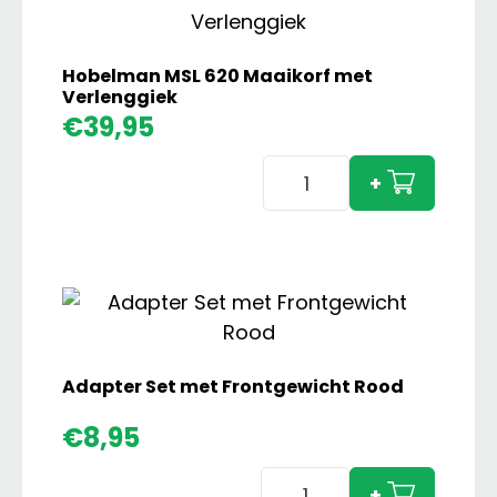
Hobelman MSL 620 Maaikorf met
Verlenggiek
€
39,95
Hobelman
+
MSL
620
Maaikorf
met
Verlenggiek
aantal
Adapter Set met Frontgewicht Rood
€
8,95
Adapter
+