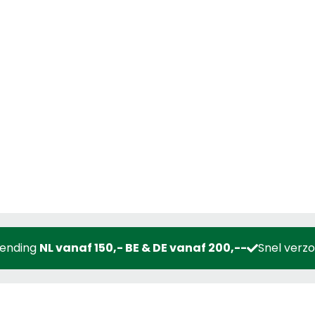
zending
NL vanaf 150,- BE & DE vanaf 200,--
Snel verz