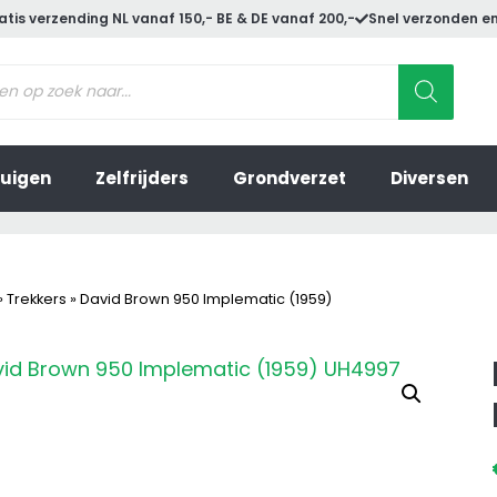
atis verzending NL vanaf 150,- BE & DE vanaf 200,-
Snel verzonden en
ucten
en
uigen
Zelfrijders
Grondverzet
Diversen
»
Trekkers
»
David Brown 950 Implematic (1959)