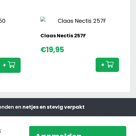
Claas Nectis 257F
Claas
€
19,95
Nectis
257F
+
+
aanta
zonden en
netjes en stevig verpakt
s