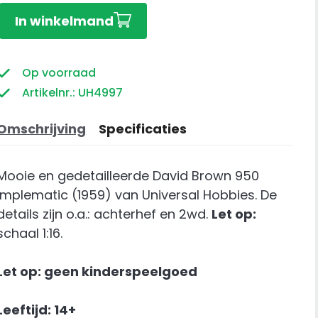
David
In winkelmand
Brown
950
Implematic
Op voorraad
(1959)
Artikelnr.: UH4997
aantal
Omschrijving
Specificaties
Mooie en gedetailleerde David Brown 950
Implematic (1959) van Universal Hobbies. De
details zijn o.a.: achterhef en 2wd.
Let op:
schaal 1:16.
Let op: geen kinderspeelgoed
Leeftijd: 14+