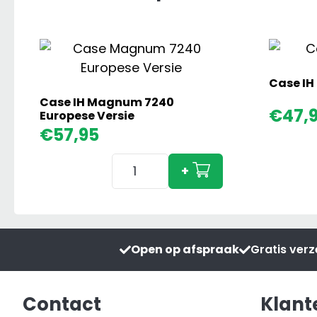
Case IH
Case IH Magnum 7240
€
47,
Europese Versie
€
57,95
Case
+
IH
Magnum
7240
Europese
Open op afspraak
Gratis ver
Versie
aantal
Contact
Klant