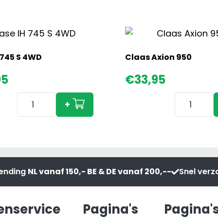
 745 S 4WD
Claas Axion 950
95
€
33,95
Case
Claas
+
IH
Axion
745
950
S
aantal
4WD
aantal
zending
NL vanaf 150,- BE & DE vanaf 200,--
Snel ver
enservice
Pagina's
Pagina'