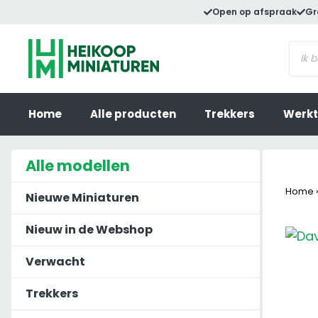
Ga
Open op afspraak
Gr
naar
Prod
de
zoek
inhoud
Home
Alle producten
Trekkers
Werkt
Alle modellen
Home
Nieuwe Miniaturen
Nieuw in de Webshop
Verwacht
Trekkers