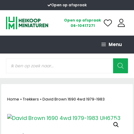
Ga
Open op afspraak
naar
de
Open op afspraak
06-10417271
inhoud
Menu
Producten
zoeken
Home
»
Trekkers
»
David Brown 1690 4wd 1979-1983