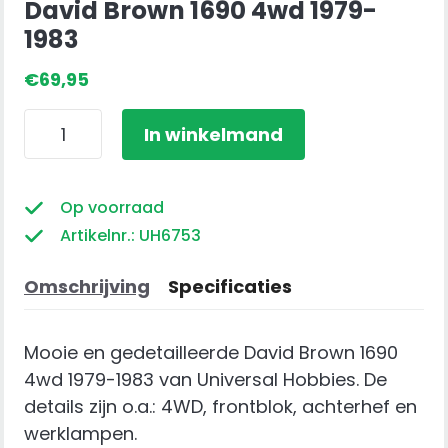
David Brown 1690 4wd 1979-
1983
€
69,95
David
In winkelmand
Brown
1690
4wd
Op voorraad
1979-
Artikelnr.: UH6753
1983
aantal
Omschrijving
Specificaties
Mooie en gedetailleerde David Brown 1690
4wd 1979-1983 van Universal Hobbies. De
details zijn o.a.: 4WD, frontblok, achterhef en
werklampen.