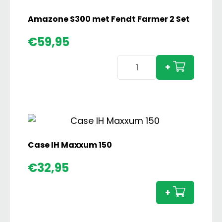
Amazone S300 met Fendt Farmer 2 Set
€
59,95
Amazone
+
S300
met
Fendt
Farmer
2
Set
Case IH Maxxum 150
aantal
Case
€
32,95
IH
Maxx
+
150
aanta