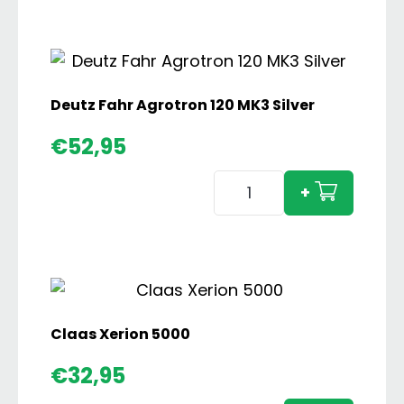
856
XL
met
Dubbellucht
ACA2020
Deutz Fahr Agrotron 120 MK3 Silver
aantal
€
52,95
Deutz
+
Fahr
Agrotron
120
MK3
Silver
aantal
Claas Xerion 5000
Claas
€
32,95
Xerion