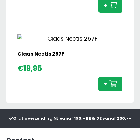
5000
+
aanta
Claas Nectis 257F
Claas
€
19,95
Nectis
257F
+
aanta
Gratis verzending
NL vanaf 150,- BE & DE vanaf 200,--