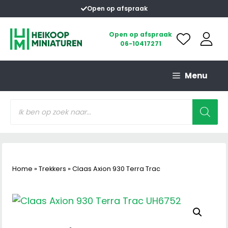
Ga
Open op afspraak
naar
de
Open op afspraak
06-10417271
inhoud
Menu
Producten
zoeken
Home
»
Trekkers
»
Claas Axion 930 Terra Trac