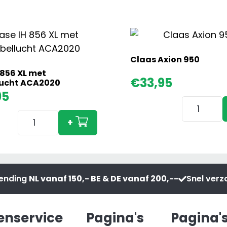
Claas Axion 950
 856 XL met
€
33,95
lucht ACA2020
95
Claas
Case
Axion
+
IH
950
856
aantal
XL
met
zending
NL vanaf 150,- BE & DE vanaf 200,--
Snel ver
Dubbellucht
ACA2020
aantal
enservice
Pagina's
Pagina'