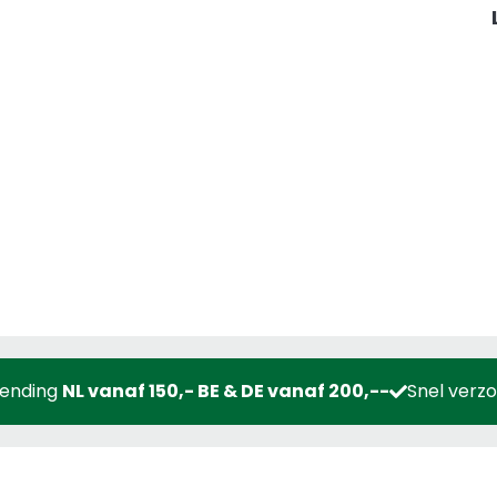
zending
NL vanaf 150,- BE & DE vanaf 200,--
Snel verz