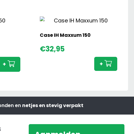
Case IH Maxxum 150
Case
€
32,95
IH
Maxx
+
+
150
aanta
zonden en
netjes en stevig verpakt
s