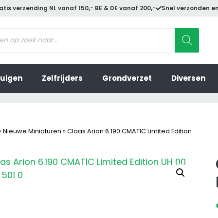
atis verzending NL vanaf 150,- BE & DE vanaf 200,-
Snel verzonden en
ucten
en
uigen
Zelfrijders
Grondverzet
Diversen
»
Nieuwe Miniaturen
»
Claas Arion 6.190 CMATIC Limited Edition