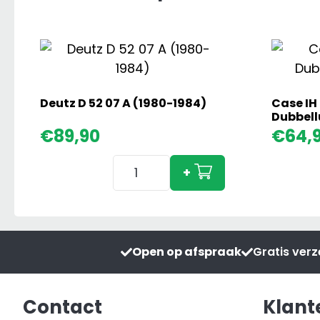
Deutz D 52 07 A (1980-1984)
Case IH
Dubbel
€
89,90
€
64,
Deutz
+
D
52
07
A
Open op afspraak
Gratis ver
(1980-
1984)
aantal
Contact
Klant