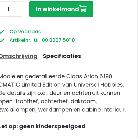
Claas
In winkelmand
Arion
6.190
CMATIC
Op voorraad
Limited
Artikelnr.: UH 00 0267 501 0
Edition
aantal
Omschrijving
Specificaties
Mooie en gedetailleerde Claas Arion 6.190
CMATIC Limited Edition van Universal Hobbies.
De details zijn o.a.: deur en achterruit kunnen
open, fronthef, achterhef, dakraam,
zwaailampen, werklampen en cabine interieur.
Let op: geen kinderspeelgoed