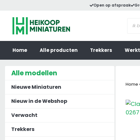
Ga
Open op afspraak
Gr
naar
Prod
de
zoek
inhoud
Home
Alle producten
Trekkers
Werkt
Alle modellen
Home
Nieuwe Miniaturen
Nieuw in de Webshop
Verwacht
Trekkers