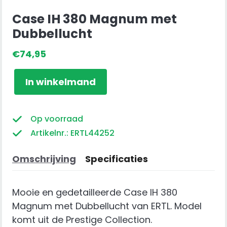
Case IH 380 Magnum met
Dubbellucht
€
74,95
Case
In winkelmand
IH
380
Magnum
Op voorraad
met
Artikelnr.: ERTL44252
Dubbellucht
aantal
Omschrijving
Specificaties
Mooie en gedetailleerde Case IH 380
Magnum met Dubbellucht van ERTL. Model
komt uit de Prestige Collection.