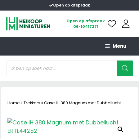
Ga
Open op afspraak
naar
de
Open op afspraak
06-10417271
inhoud
Menu
Producten
zoeken
Home
»
Trekkers
»
Case IH 380 Magnum met Dubbellucht