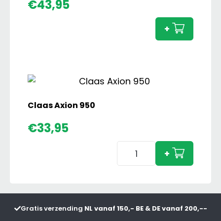
Case
€
43,95
IH
Quadt
+
600
aanta
Claas Axion 950
€
33,95
Claas
+
Axion
950
aantal
Gratis verzending
NL vanaf 150,- BE & DE vanaf 200,--