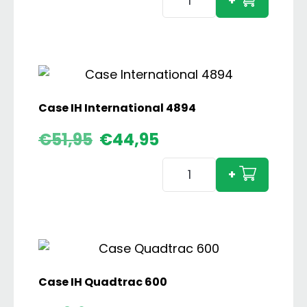
+
IH
745
S
4WD
aantal
Case IH International 4894
Oorspronkelijke
Huidige
€
51,95
€
44,95
prijs
prijs
Case
was:
is:
+
€51,95.
€44,95.
IH
International
4894
aantal
Case IH Quadtrac 600