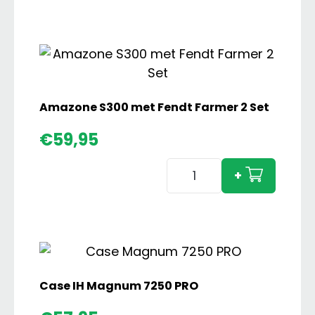
Trac
aanta
Amazone S300 met Fendt Farmer 2 Set
€
59,95
Amazone
+
S300
met
Fendt
Farmer
2
Set
Case IH Magnum 7250 PRO
aantal
Case