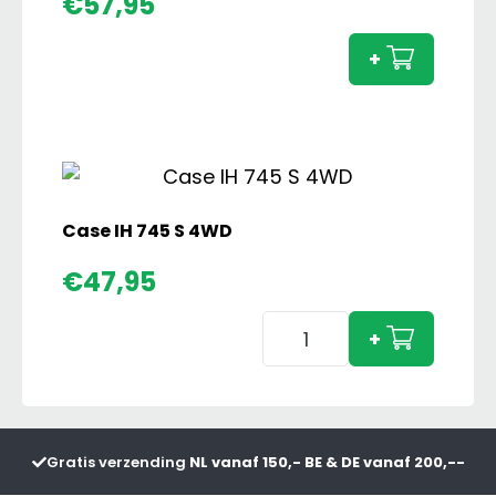
€
57,95
IH
Magn
+
7250
PRO
aanta
Case IH 745 S 4WD
€
47,95
Case
+
IH
745
S
4WD
Gratis verzending
NL vanaf 150,- BE & DE vanaf 200,--
aantal