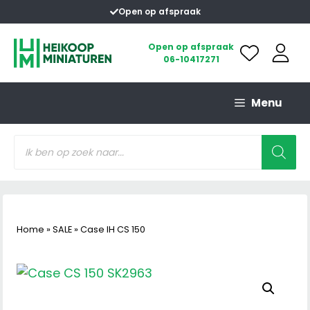
Ga
Open op afspraak
naar
de
Open op afspraak
06-10417271
inhoud
Menu
Producten
zoeken
Home
»
SALE
»
Case IH CS 150