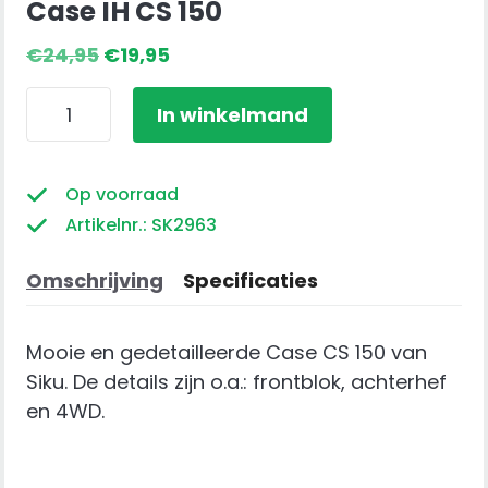
Case IH CS 150
Oorspronkelijke
Huidige
€
24,95
€
19,95
prijs
prijs
Case
was:
is:
In winkelmand
IH
€24,95.
€19,95.
CS
150
Op voorraad
aantal
Artikelnr.: SK2963
Omschrijving
Specificaties
Mooie en gedetailleerde Case CS 150 van
Siku. De details zijn o.a.: frontblok, achterhef
en 4WD.