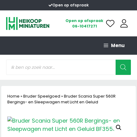
Ga
Open op afspraak
naar
de
Open op afspraak
06-10417271
inhoud
Menu
Producten
zoeken
Home
»
Bruder Speelgoed
»
Bruder Scania Super 560R
Bergings- en Sleepwagen met Licht en Geluid