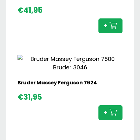
Brude
€
41,95
Claas
Lexion
+
480
Comb
aanta
Bruder Massey Ferguson 7624
Brude
€
31,95
Masse
Fergu
+
7624
aanta