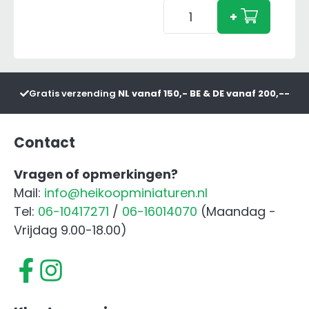
Bruder
+
Tuinman
met
Grasmaaier
aantal
Gratis verzending
NL vanaf 150,- BE & DE vanaf 200,--
Contact
Vragen of opmerkingen?
Mail:
info@heikoopminiaturen.nl
Tel:
06-10417271
/
06-16014070
(Maandag -
Vrijdag 9.00-18.00)