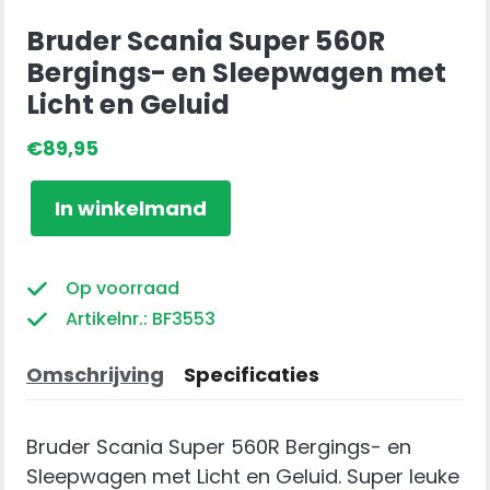
Bruder Scania Super 560R
Bergings- en Sleepwagen met
Licht en Geluid
€
89,95
Bruder
In winkelmand
Scania
Super
560R
Op voorraad
Bergings-
Artikelnr.: BF3553
en
Sleepwagen
Omschrijving
Specificaties
met
Licht
Bruder Scania Super 560R Bergings- en
en
Sleepwagen met Licht en Geluid. Super leuke
Geluid