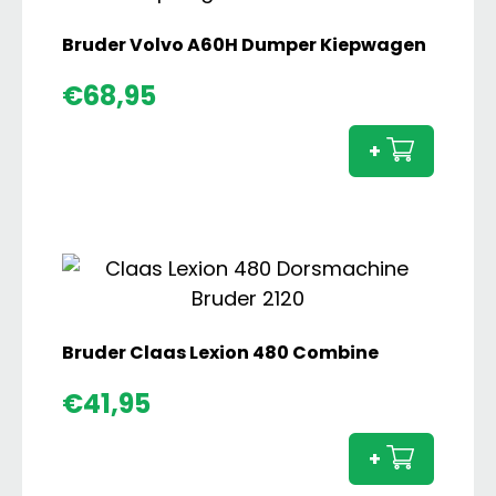
Bruder Volvo A60H Dumper Kiepwagen
Brude
€
68,95
Volvo
A60H
+
Dump
Kiepw
aanta
Bruder Claas Lexion 480 Combine
Brude
€
41,95
Claas
Lexion
+
480