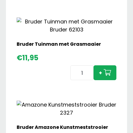
Comb
aanta
Bruder Tuinman met Grasmaaier
€
11,95
Bruder
+
Tuinman
met
Grasmaaier
aantal
Bruder Amazone Kunstmeststrooier