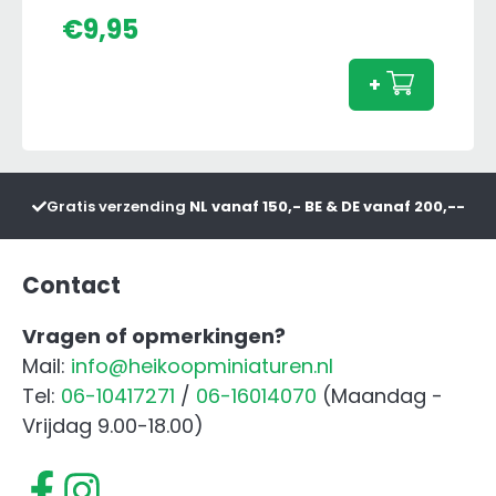
Brude
€
9,95
Amaz
Kunst
+
aanta
Gratis verzending
NL vanaf 150,- BE & DE vanaf 200,--
Contact
Vragen of opmerkingen?
Mail:
info@heikoopminiaturen.nl
Tel:
06-10417271
/
06-16014070
(Maandag -
Vrijdag 9.00-18.00)