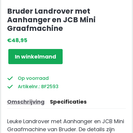
Bruder Landrover met
Aanhanger en JCB Mini
Graafmachine
€
48,95
Bruder
In winkelmand
Landrover
met
Aanhanger
Op voorraad
en
Artikelnr.: BF2593
JCB
Mini
Omschrijving
Specificaties
Graafmachine
aantal
Leuke Landrover met Aanhanger en JCB Mini
Graafmachine van Bruder. De details zijn