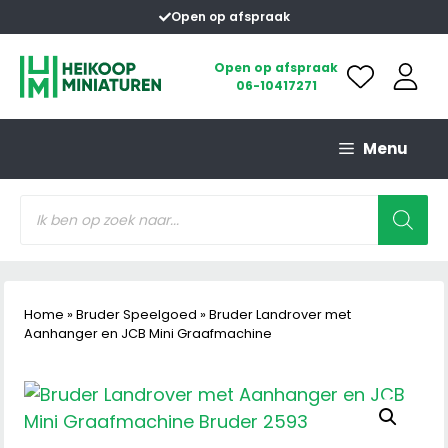
Ga
Open op afspraak
naar
de
Open op afspraak
06-10417271
inhoud
Menu
Producten
zoeken
Home
»
Bruder Speelgoed
»
Bruder Landrover met
Aanhanger en JCB Mini Graafmachine