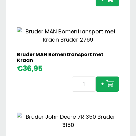
Dump
Kiepw
aanta
Bruder MAN Bomentransport met
Kraan
€
36,95
Bruder
+
MAN
Bomentransport
met
Kraan
aantal