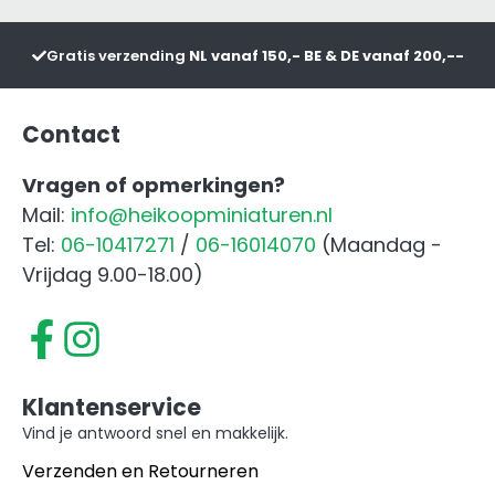
Tuinm
aanta
Gratis verzending
NL vanaf 150,- BE & DE vanaf 200,--
Contact
Vragen of opmerkingen?
Mail:
info@heikoopminiaturen.nl
Tel:
06-10417271
/
06-16014070
(Maandag -
Vrijdag 9.00-18.00)
Klantenservice
Vind je antwoord snel en makkelijk.
Verzenden en Retourneren