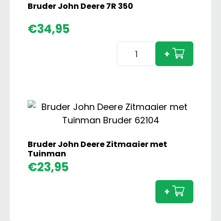
Bruder John Deere 7R 350
€
34,95
Bruder
+
John
Deere
7R
350
aantal
Bruder John Deere Zitmaaier met
Tuinman
Brude
€
23,95
John
Deere
+
Zitmaa
met