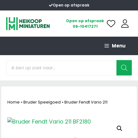
Ga
Open op afspraak
naar
de
Open op afspraak
06-10417271
inhoud
Menu
Producten
zoeken
Home
»
Bruder Speelgoed
»
Bruder Fendt Vario 211