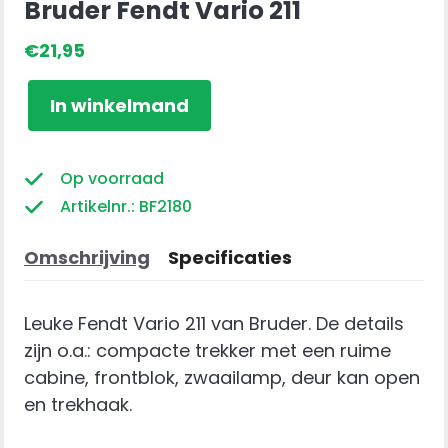
Bruder Fendt Vario 211
€
21,95
Bruder
In winkelmand
Fendt
Vario
211
Op voorraad
aantal
Artikelnr.: BF2180
Omschrijving
Specificaties
Leuke Fendt Vario 211 van Bruder. De details
zijn o.a.: compacte trekker met een ruime
cabine, frontblok, zwaailamp, deur kan open
en trekhaak.