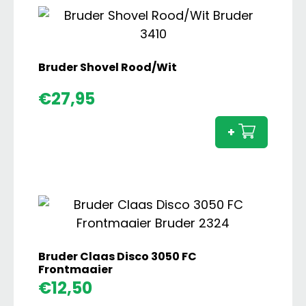
Speelfiguur
aantal
Bruder Shovel Rood/Wit
Brude
€
27,95
Shove
Rood/
+
aanta
Bruder Claas Disco 3050 FC
Frontmaaier
Brude
€
12,50
Claas