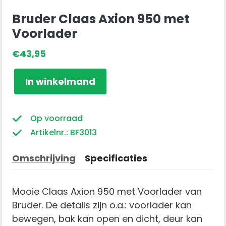
Bruder Claas Axion 950 met
Voorlader
€
43,95
Bruder
In winkelmand
Claas
Axion
950
Op voorraad
met
Artikelnr.: BF3013
Voorlader
aantal
Omschrijving
Specificaties
Mooie Claas Axion 950 met Voorlader van
Bruder. De details zijn o.a.: voorlader kan
bewegen, bak kan open en dicht, deur kan