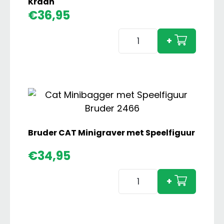
Kraan
€
36,95
Bruder
+
MAN
Bomentransport
met
Kraan
aantal
Bruder CAT Minigraver met Speelfiguur
€
34,95
Bruder
+
CAT
Minigraver
met