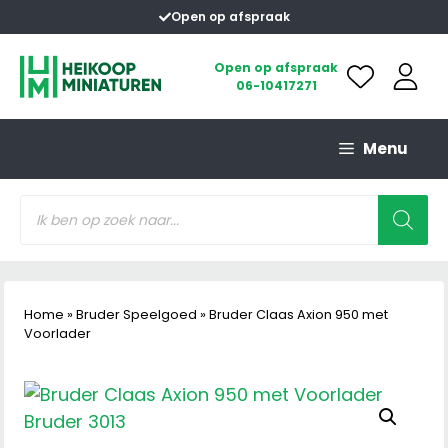
Ga
Open op afspraak
naar
de
Open op afspraak
06-10417271
inhoud
Menu
Producten
zoeken
Home
»
Bruder Speelgoed
»
Bruder Claas Axion 950 met
Voorlader