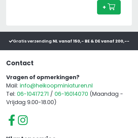
Disco
+
3050
FC
Front
aanta
Gratis verzending
NL vanaf 150,- BE & DE vanaf 200,--
Contact
Vragen of opmerkingen?
Mail:
info@heikoopminiaturen.nl
Tel:
06-10417271
/
06-16014070
(Maandag -
Vrijdag 9.00-18.00)