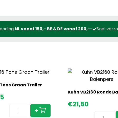
zending
NL vanaf 150,- BE & DE vanaf 200,--
Snel verz
 Tons Graan Trailer
Kuhn VB2160 Ronde Ba
95
€
21,50
Kane
+
16
Kuhn