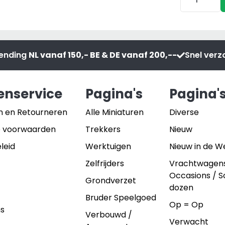
Tons
VB2160
Graan
Ronde
Trailer
Balenpers
aantal
aantal
zending
NL vanaf 150,- BE & DE vanaf 200,--
Snel ver
enservice
Pagina's
Pagina'
n en Retourneren
Alle Miniaturen
Diverse
 voorwaarden
Trekkers
Nieuw
leid
Werktuigen
Nieuw in de 
Zelfrijders
Vrachtwagen
Occasions / 
Grondverzet
dozen
Bruder Speelgoed
Op = Op
ns
Verbouwd /
Verwacht