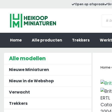
Ga
Open op afspraak
Gr
naar
Prod
de
zoek
inhoud
Home
Alle producten
Trekkers
Werkt
Alle modellen
Home
Nieuwe Miniaturen
Nieuw in de Webshop
Verwacht
Trekkers