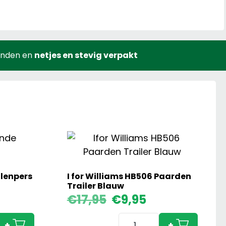
onden en
netjes en stevig verpakt
lenpers
I for Williams HB506 Paarden
Trailer Blauw
Oorspronkelijke
Huidige
€
17,95
€
9,95
prijs
prijs
I
was:
is:
+
+