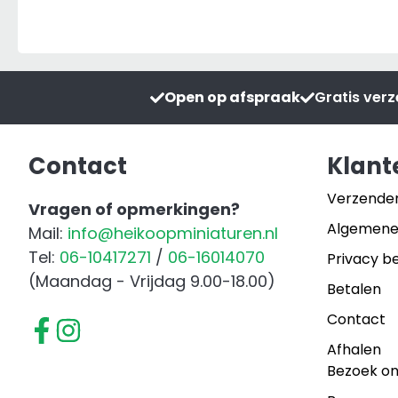
Paardenset
aantal
Open op afspraak
Gratis ver
Contact
Klant
Verzende
Vragen of opmerkingen?
Algemene
Mail:
info@heikoopminiaturen.nl
Tel:
06-10417271
/
06-16014070
Privacy be
(Maandag - Vrijdag 9.00-18.00)
Betalen
Contact
Afhalen
Bezoek o