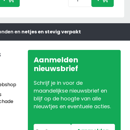
€17,95.
€9,95.
for
Williams
HB506
Paarden
zonden en
netjes en stevig verpakt
Trailer
Blauw
aantal
s
Aanmelden
nieuwsbrief
Schrijf je in voor de
Webshop
maandelijkse nieuwsbrief en
s
blijf op de hoogte van alle
Schade
nieuwtjes en eventuele acties.