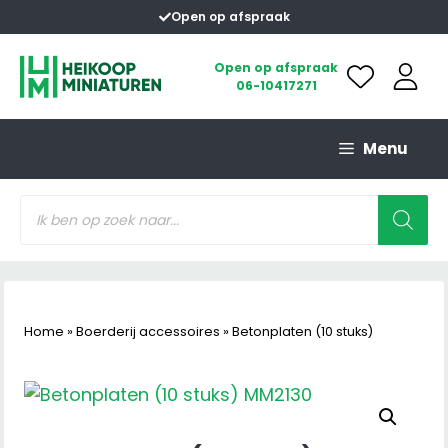
Ga
Open op afspraak
naar
de
Open op afspraak
06-10417271
inhoud
Menu
Producten
zoeken
Home
»
Boerderij accessoires
»
Betonplaten (10 stuks)