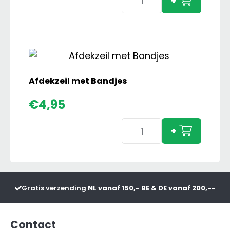
+
Hekken
aantal
Afdekzeil met Bandjes
€
4,95
Afdekzeil
+
met
Bandjes
aantal
Gratis verzending
NL vanaf 150,- BE & DE vanaf 200,--
Contact