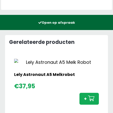
Open op afspraak
Gerelateerde producten
Lely Astronaut A5 Melkrobot
Lely
€
37,95
Astro
A5
+
Melkr
aanta