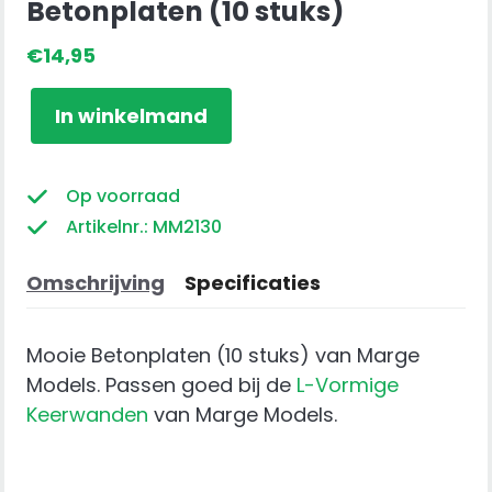
Betonplaten (10 stuks)
€
14,95
Betonplaten
In winkelmand
(10
stuks)
aantal
Op voorraad
Artikelnr.: MM2130
Omschrijving
Specificaties
Mooie Betonplaten (10 stuks) van Marge
Models. Passen goed bij de
L-Vormige
Keerwanden
van Marge Models.