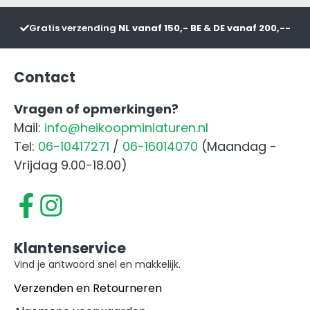
Rood
Gratis verzending
NL vanaf 150,- BE & DE vanaf 200,--
aantal
Contact
Vragen of opmerkingen?
Mail:
info@heikoopminiaturen.nl
Tel:
06-10417271
/
06-16014070
(Maandag -
Vrijdag 9.00-18.00)
Klantenservice
Vind je antwoord snel en makkelijk.
Verzenden en Retourneren