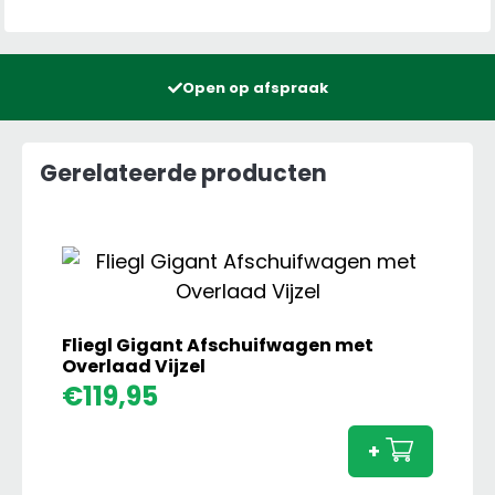
Open op afspraak
Gerelateerde producten
Fliegl Gigant Afschuifwagen met
Overlaad Vijzel
Fliegl
€
119,95
Gigan
Afsch
+
met