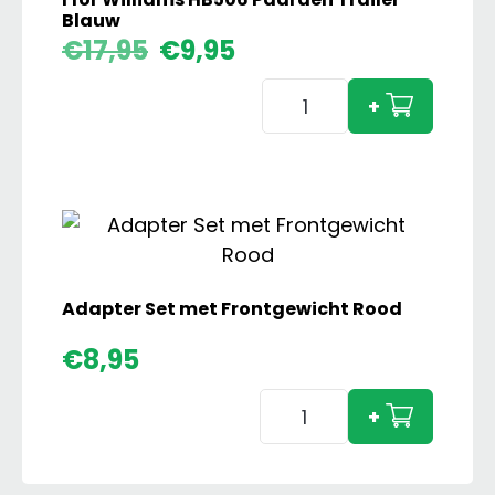
Blauw
Oorspronkelijke
Huidige
€
17,95
€
9,95
prijs
prijs
I
was:
is:
+
€17,95.
€9,95.
for
Williams
HB506
Paarden
Trailer
Blauw
aantal
Adapter Set met Frontgewicht Rood
€
8,95
Adapter
+
Set
met
Frontgewicht