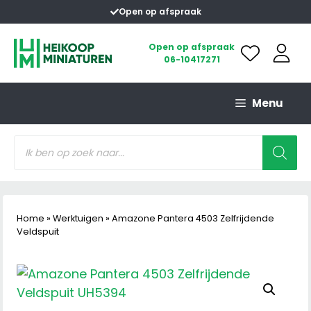
Ga
Open op afspraak
naar
de
Open op afspraak
06-10417271
inhoud
Menu
Producten
zoeken
Home
»
Werktuigen
»
Amazone Pantera 4503 Zelfrijdende
Veldspuit