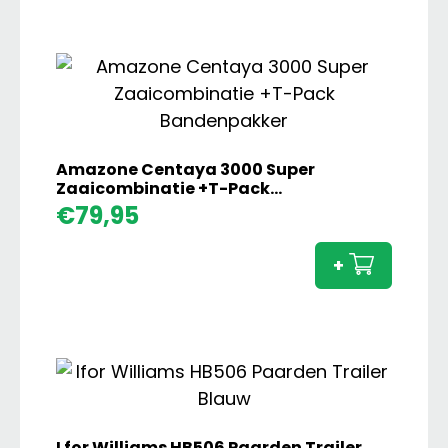
Overl
Vijzel
aanta
Amazone Centaya 3000 Super
Zaaicombinatie +T-Pack
Bandenpakker
Amaz
€
79,95
Centa
3000
+
Super
Zaaic
+T-
Pack
Bande
aanta
I for Williams HB506 Paarden Trailer